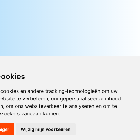
cookies
 cookies en andere tracking-technologieën om uw
ebsite te verbeteren, om gepersonaliseerde inhoud
Luister nu naar Jouwradio! De beste
en, om ons websiteverkeer te analyseren en om te
Nederlandstalige muziek uit de lage
ezoekers vandaan komen.
landen hoor je hier al 20 jaar. In
digitale kwaliteit op je laptop, tablet
of smartphone.
eiger
Wijzig mijn voorkeuren