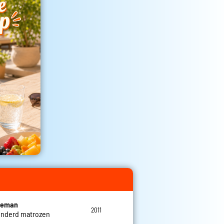
eleman
2011
nderd matrozen