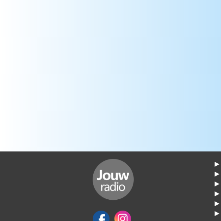
► 
►
► 
► 
► 
► 