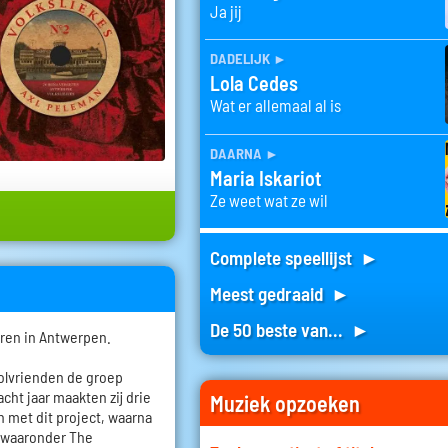
Ja jij
dadelijk
►
Lola Cedes
Wat er allemaal al is
daarna
►
Maria Iskariot
Ze weet wat ze wil
Complete speellijst ►
Meest gedraaid ►
De 50 beste van... ►
oren in Antwerpen.
oolvrienden de groep
cht jaar maakten zij drie
Muziek opzoeken
n met dit project, waarna
, waaronder The