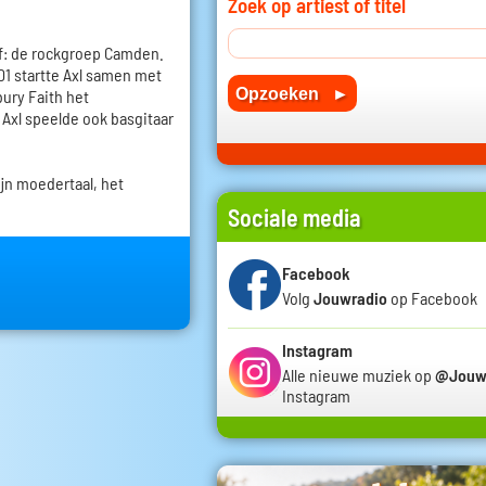
Zoek op artiest of titel
ef: de rockgroep Camden.
01 startte Axl samen met
ury Faith het
Axl speelde ook basgitaar
zijn moedertaal, het
Sociale media
Facebook
Volg
Jouwradio
op Facebook
Instagram
Alle nieuwe muziek op
@Jouw
Instagram