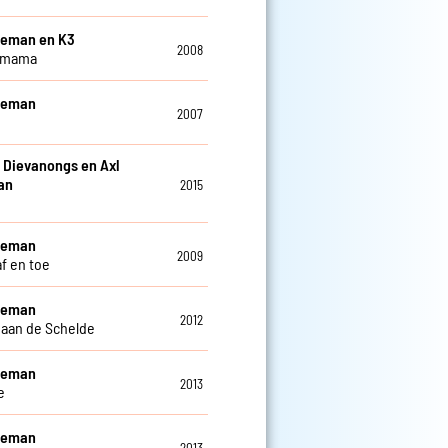
leman en K3
2008
 mama
eleman
2007
 Dievanongs en Axl
an
2015
n
eleman
2009
af en toe
eleman
2012
 aan de Schelde
eleman
2013
e
eleman
2013