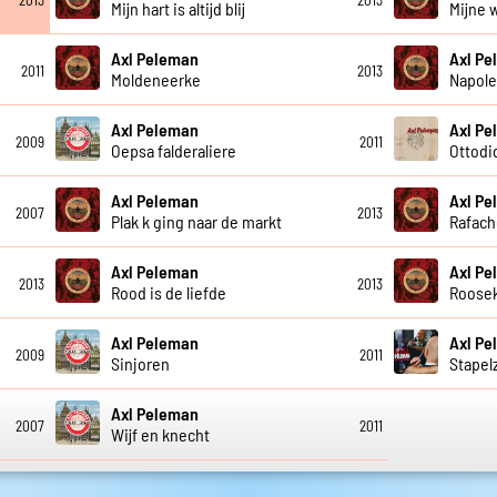
Mijn hart is altijd blij
Mijne 
Axl Peleman
Axl P
2011
2013
Moldeneerke
Napoleo
Axl Peleman
Axl P
2009
2011
Oepsa falderaliere
Ottodi
Axl Peleman
Axl P
2007
2013
Plak k ging naar de markt
Rafach
Axl Peleman
Axl P
2013
2013
Rood is de liefde
Roosek
Axl Peleman
Axl P
2009
2011
Sinjoren
Stapel
Axl Peleman
2007
2011
Wijf en knecht