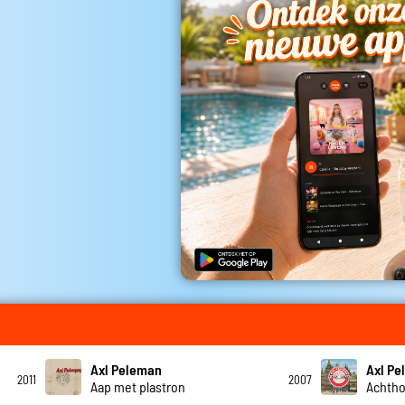
Axl Peleman
Axl P
2011
2007
Aap met plastron
Achtho