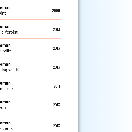
eleman
2009
wint
eleman
2013
je Verbist
eleman
2013
deville
eleman
2013
rlog van 14
eleman
2011
ei pree
eleman
2013
ken
eleman
2013
eschenk