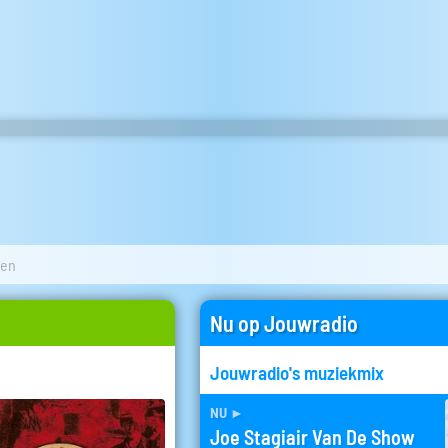
oen
Nu op Jouwradio
Jouwradio's muziekmix
nu
►
Joe Stagiair Van De Show