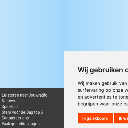
Wij gebruiken 
Wij maken gebruik van
surfervaring op onze w
Luisteren naar Jouwradio
► Livestream informatie
en advertenties te ton
 Nieuws
► Muziek opzoeken
begrijpen waar onze b
Speellijst
► Vlaamse 100 Aller tijden
Stem voor de Dag top 3
► De 50 beste van...
Contacteer ons
► Adverteren op Jouwradio
Ik ga akkoord
Ik w
Vaak gestelde vragen
► Cookie voorkeuren wijzigen