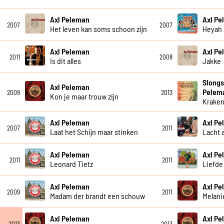
Axl Peleman
Axl Pe
2007
2007
Het leven kan soms schoon zijn
Heyah
Axl Peleman
Axl P
2011
2008
Is dit alles
Jakke
Slongs
Axl Peleman
Pelem
2009
2013
Kon je maar trouw zijn
Krake
Axl Peleman
Axl P
2007
2011
Laat het Schijn maar stinken
Lacht 
Axl Peleman
Axl P
2011
2011
Leonard Tietz
Liefde
Axl Peleman
Axl P
2009
2011
Madam der brandt een schouw
Melani
Axl Peleman
Axl P
2013
2013