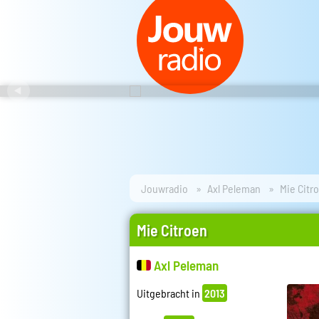
Jouwradio
Axl Peleman
Mie Citr
Mie Citroen
Axl Peleman
Uitgebracht in
2013