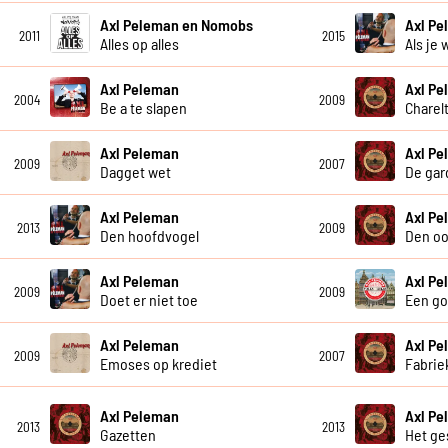
Axl Peleman en Nomobs
Axl P
2011
2015
Alles op alles
Als je 
Axl Peleman
Axl P
2004
2009
Be a te slapen
Charelt
Axl Peleman
Axl P
2009
2007
Dagget wet
De gar
Axl Peleman
Axl P
2013
2009
Den hoofdvogel
Den oo
Axl Peleman
Axl P
2009
2009
Doet er niet toe
Een go
Axl Peleman
Axl P
2009
2007
Emoses op krediet
Fabrie
Axl Peleman
Axl P
2013
2013
Gazetten
Het g