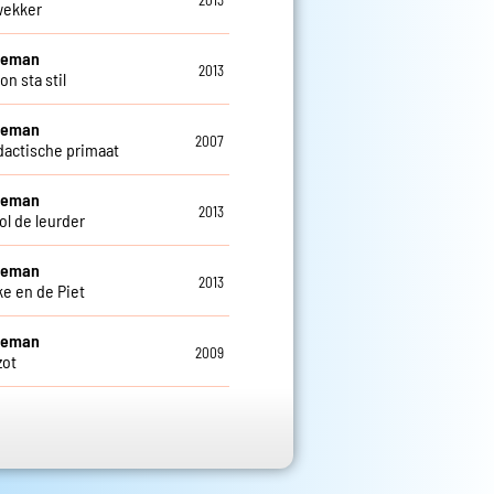
wekker
eleman
2013
n sta stil
eleman
2007
dactische primaat
eleman
2013
ol de leurder
eleman
2013
e en de Piet
eleman
2009
zot