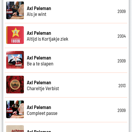
Axl Peleman
2009
Als je wint
Axl Peleman
2004
Altijd is Kortjakje ziek
Axl Peleman
2009
Be a te slapen
Axl Peleman
2013
Chareltje Verbist
Axl Peleman
2009
Compleet passe
Axl Peleman