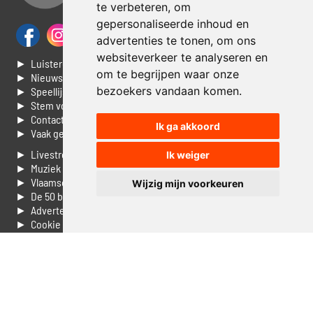
te verbeteren, om
gepersonaliseerde inhoud en
advertenties te tonen, om ons
websiteverkeer te analyseren en
► Luisteren naar Jouwradio
om te begrijpen waar onze
► Nieuws
bezoekers vandaan komen.
► Speellijst
► Stem voor de Dag top 3
► Contacteer ons
Ik ga akkoord
► Vaak gestelde vragen
► Livestream informatie
Ik weiger
► Muziek opzoeken
► Vlaamse 100 Aller tijden
Wijzig mijn voorkeuren
► De 50 beste van...
► Adverteren op Jouwradio
► Cookie voorkeuren wijzigen
► Privacyinformatie
Luister nu naar Jouwradio! De beste Nederlandstalige muziek
uit de lage landen hoor je hier al 20 jaar. In digitale kwaliteit op je
laptop, tablet of smartphone.