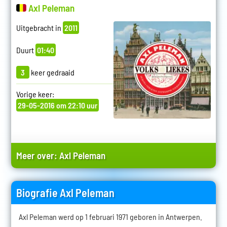
Axl Peleman
Uitgebracht in
2011
Duurt
01:40
3
keer gedraaid
Vorige keer:
29-05-2016 om 22:10 uur
Meer over:
Axl Peleman
Biografie Axl Peleman
Axl Peleman werd op 1 februari 1971 geboren in Antwerpen.