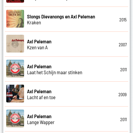
Slongs Dievanongs en Axl Peleman
2015
Kraken
Axl Peleman
2007
Kzen van A
Axl Peleman
2011
Laat het Schijn maar stinken
Axl Peleman
2009
Lacht af en toe
Axl Peleman
2011
Lange Wapper