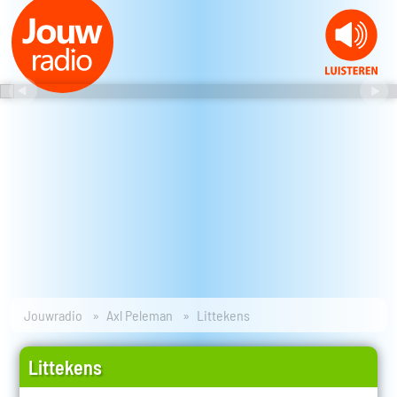
Jouwradio
Axl Peleman
Littekens
Littekens