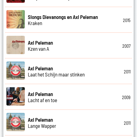
Slongs Dievanongs en Axl Peleman
2015
Kraken
Axl Peleman
2007
Kzen van A
Axl Peleman
2011
Laat het Schijn maar stinken
Axl Peleman
2009
Lacht af en toe
Axl Peleman
2011
Lange Wapper