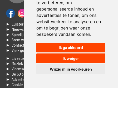
te verbeteren, om
gepersonaliseerde inhoud en
advertenties te tonen, om ons
websiteverkeer te analyseren en
► Luisteren naar Jouwradio
om te begrijpen waar onze
► Nieuws
bezoekers vandaan komen.
► Speellijst
► Stem voor de Dag top 3
► Contacteer ons
Ik ga akkoord
► Vaak gestelde vragen
► Livestream informatie
Ik weiger
► Muziek opzoeken
► Vlaamse 100 Aller tijden
Wijzig mijn voorkeuren
► De 50 beste van...
► Adverteren op Jouwradio
► Cookie voorkeuren wijzigen
► Privacyinformatie
Luister nu naar Jouwradio! De beste Nederlandstalige muziek
uit de lage landen hoor je hier al 20 jaar. In digitale kwaliteit op je
laptop, tablet of smartphone.