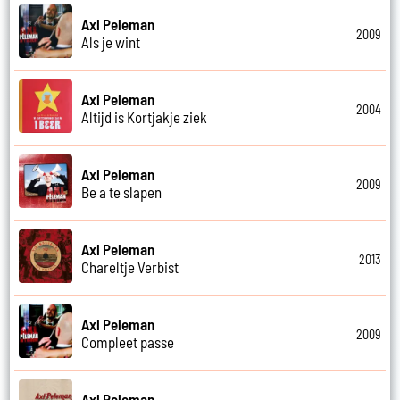
Axl Peleman
2009
Als je wint
Axl Peleman
2004
Altijd is Kortjakje ziek
Axl Peleman
2009
Be a te slapen
Axl Peleman
2013
Chareltje Verbist
Axl Peleman
2009
Compleet passe
Axl Peleman