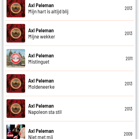
Axl Peleman
2013
Mijn hart is altijd blij
Axl Peleman
2013
Mijne wekker
Axl Peleman
2011
Mistinguet
Axl Peleman
2013
Moldeneerke
Axl Peleman
2013
Napoleon sta stil
Axl Peleman
2009
Niet met mij