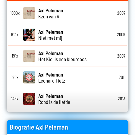
Axl Peleman
1000x
2007
Kzen van A
Axl Peleman
914x
2009
Niet met mij
Axl Peleman
191x
2007
Het Kiel is een kleurdoos
Axl Peleman
185x
2011
Leonard Tietz
Axl Peleman
148x
2013
Rood is de liefde
Biografie Axl Peleman