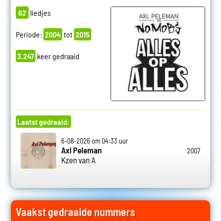
62
liedjes
Periode:
2004
tot
2015
3.247
keer gedraaid
Laatst gedraaid:
6-08-2026 om 04:33 uur
Axl Peleman
2007
Kzen van A
Vaakst gedraaide nummers