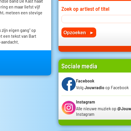
andse band De Kast haalt
ing en maar liefst vijf
Zoek op artiest of titel
ht, meteen een stevige
k zijn eigen gang" op
t een tekst van Bart
-aandacht.
Sociale media
Facebook
Volg
Jouwradio
op Facebook
Instagram
Alle nieuwe muziek op
@Jouw
Instagram