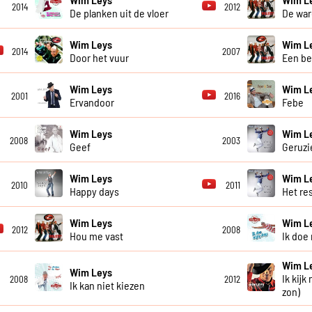
2014
2012
De planken uit de vloer
De war
Wim Leys
Wim L
2014
2007
Door het vuur
Een be
Wim Leys
Wim L
2001
2016
Ervandoor
Febe
Wim Leys
Wim L
2008
2003
Geef
Geruzi
Wim Leys
Wim L
2010
2011
Happy days
Het re
Wim Leys
Wim L
2012
2008
Hou me vast
Ik doe
Wim L
Wim Leys
Ik kijk
2008
2012
Ik kan niet kiezen
zon)