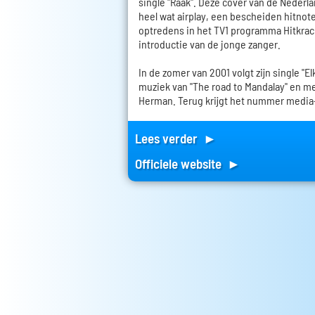
single "Raak". Deze cover van de Nederl
heel wat airplay, een bescheiden hitnoter
optredens in het TV1 programma Hitkrac
introductie van de jonge zanger.
In de zomer van 2001 volgt zijn single "El
muziek van "The road to Mandalay" en me
Herman. Terug krijgt het nummer media
Lees verder ►
Officiele website ►