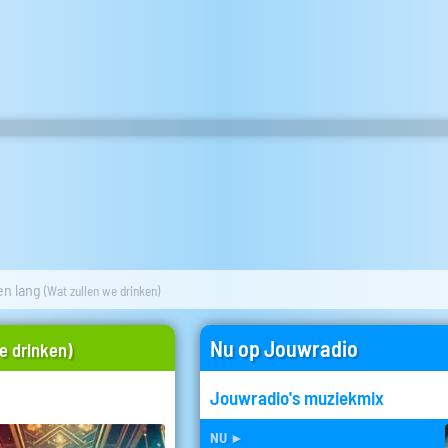
en lang
(Wat zullen we drinken)
Nu op Jouwradio
e drinken)
Jouwradio's muziekmix
nu
►