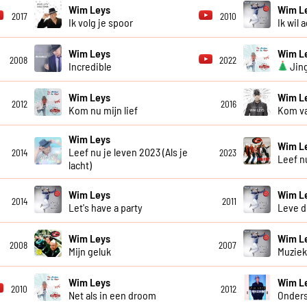
Wim Leys
Wim L
2017
2010
Ik volg je spoor
Ik wil 
Wim Leys
Wim L
2008
2022
Incredible
Jing
Wim Leys
Wim L
2012
2016
Kom nu mijn lief
Kom va
Wim Leys
Wim L
Leef nu je leven 2023 (Als je
2014
2023
Leef n
lacht)
Wim Leys
Wim L
2014
2011
Let's have a party
Leve d
Wim Leys
Wim L
2008
2007
Mijn geluk
Muziek
Wim Leys
Wim L
2010
2012
Net als in een droom
Onder