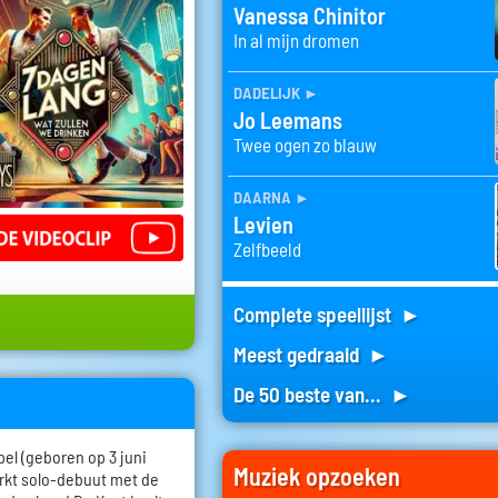
Vanessa Chinitor
In al mijn dromen
dadelijk
►
Jo Leemans
Twee ogen zo blauw
daarna
►
Levien
Zelfbeeld
Complete speellijst ►
Meest gedraaid ►
De 50 beste van... ►
l (geboren op 3 juni
Muziek opzoeken
erkt solo-debuut met de