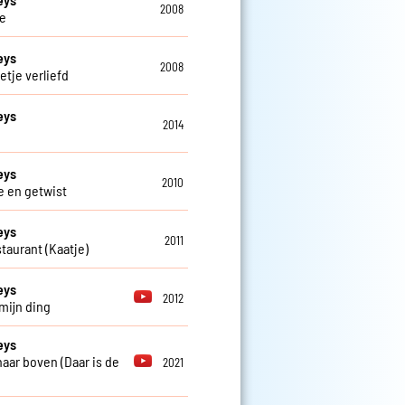
2008
e
eys
2008
etje verliefd
eys
2014
eys
2010
e en getwist
eys
2011
staurant (Kaatje)
eys
2012
 mijn ding
eys
 naar boven (Daar is de
2021