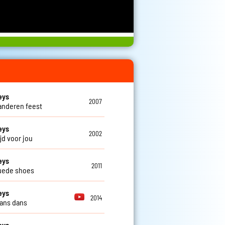
eys
2007
aanderen feest
eys
2002
tijd voor jou
eys
2011
uede shoes
eys
2014
ans dans
eys