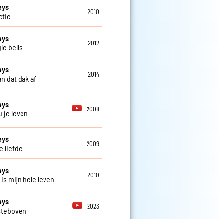
eys
2010
actie
eys
2012
le bells
eys
2014
n dat dak af
eys
2008
u je leven
eys
2009
e liefde
eys
2010
 is mijn hele leven
eys
2023
steboven