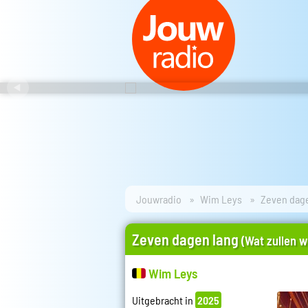
Jouwradio
Wim Leys
Zeven dag
Zeven dagen lang
(Wat zullen w
Wim Leys
Uitgebracht in
2025