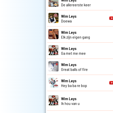
De allereerste keer
Wim Leys
Doewa
Wim Leys
Elk zijn eigen gang
Wim Leys
Ga met me mee
Wim Leys
Great balls of fire
Wim Leys
Hey ba ba re bop
Wim Leys
Ik hou van u