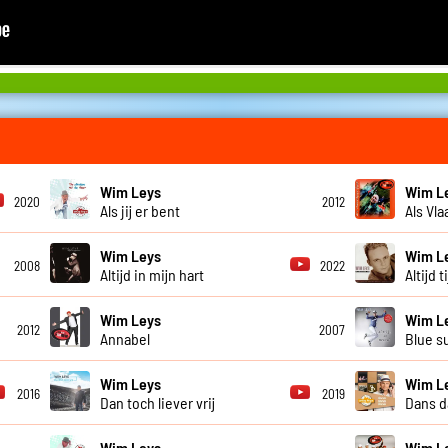
Wim Leys
Wim L
2020
2012
Als jij er bent
Als Vl
Wim Leys
Wim L
2008
2022
Altijd in mijn hart
Altijd 
Wim Leys
Wim L
2012
2007
Annabel
Blue s
Wim Leys
Wim L
2016
2019
Dan toch liever vrij
Dans d
Wim Leys
Wim L