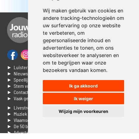
Wij maken gebruik van cookies en
andere tracking-technologieën om
uw surfervaring op onze website
te verbeteren, om
gepersonaliseerde inhoud en
advertenties te tonen, om ons
websiteverkeer te analyseren en
om te begrijpen waar onze
► Luisteren naar Jouwradio
bezoekers vandaan komen.
► Nieuws
► Speellijst
► Stem voor de Dag top 3
Ik ga akkoord
► Contacteer ons
► Vaak gestelde vragen
Ik weiger
► Livestream informatie
Wijzig mijn voorkeuren
► Muziek opzoeken
► Vlaamse 100 Aller tijden
► De 50 beste van...
► Adverteren op Jouwradio
► Cookie voorkeuren wijzigen