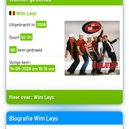
Wim Leys
Uitgebracht in
2008
Duurt
02:34
68
keer gedraaid
Vorige keer:
14-05-2026 om 15:15 uur
Meer over:
Wim Leys
Biografie Wim Leys