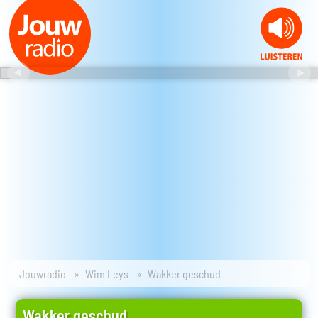
Jouwradio
Wim Leys
Wakker geschud
Wakker geschud