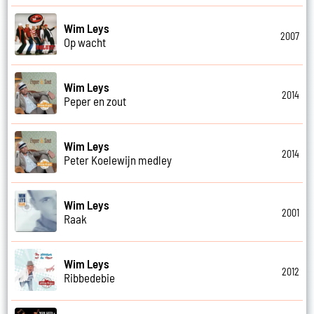
Wim Leys
2007
Op wacht
Wim Leys
2014
Peper en zout
Wim Leys
2014
Peter Koelewijn medley
Wim Leys
2001
Raak
Wim Leys
2012
Ribbedebie