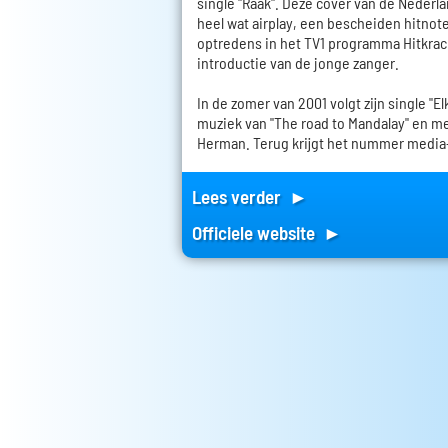
single "Raak". Deze cover van de Nederl
heel wat airplay, een bescheiden hitnoter
optredens in het TV1 programma Hitkrac
introductie van de jonge zanger.
In de zomer van 2001 volgt zijn single "El
muziek van "The road to Mandalay" en me
Herman. Terug krijgt het nummer media
Lees verder ►
Officiele website ►