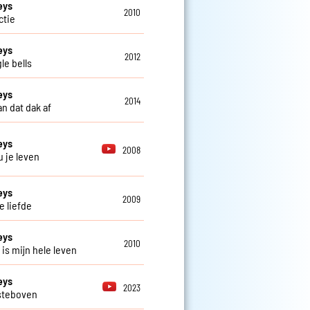
eys
2010
actie
eys
2012
le bells
eys
2014
n dat dak af
eys
2008
u je leven
eys
2009
e liefde
eys
2010
 is mijn hele leven
eys
2023
steboven