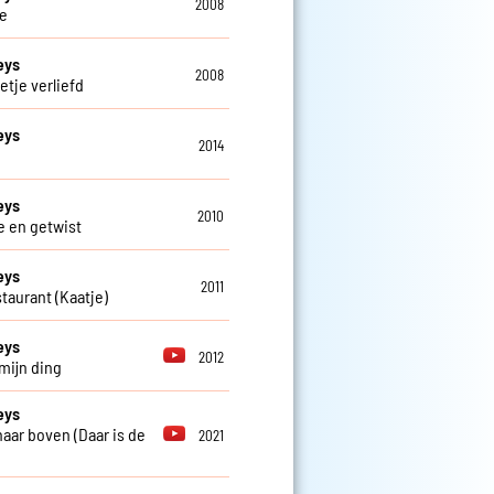
2008
e
eys
2008
etje verliefd
eys
2014
eys
2010
e en getwist
eys
2011
staurant (Kaatje)
eys
2012
 mijn ding
eys
 naar boven (Daar is de
2021