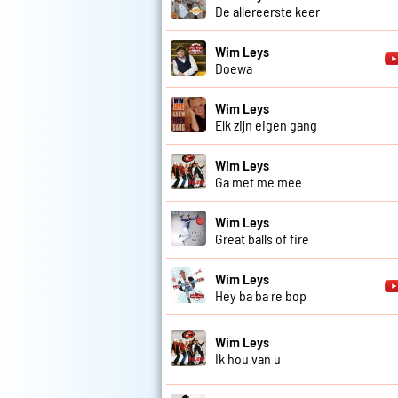
De allereerste keer
Wim Leys
Doewa
Wim Leys
Elk zijn eigen gang
Wim Leys
Ga met me mee
Wim Leys
Great balls of fire
Wim Leys
Hey ba ba re bop
Wim Leys
Ik hou van u