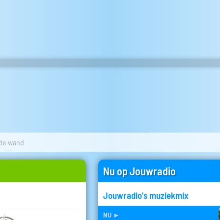
 de wand
Nu op Jouwradio
Jouwradio's muziekmix
nu
►