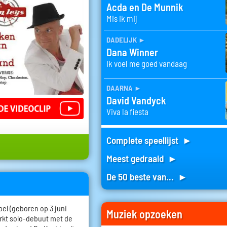
Acda en De Munnik
Mis ik mij
dadelijk
►
Dana Winner
Ik voel me goed vandaag
daarna
►
David Vandyck
Viva la fiesta
Complete speellijst ►
Meest gedraaid ►
De 50 beste van... ►
l (geboren op 3 juni
Muziek opzoeken
erkt solo-debuut met de