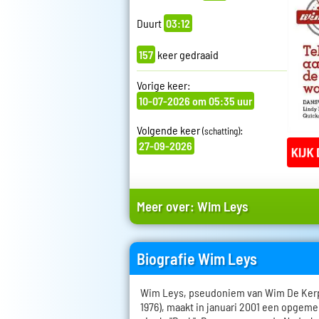
Duurt
03:12
157
keer gedraaid
Vorige keer:
10-07-2026 om 05:35 uur
Volgende keer
:
(schatting)
27-09-2026
Meer over:
Wim Leys
Biografie Wim Leys
Wim Leys, pseudoniem van Wim De Kerpe
1976), maakt in januari 2001 een opgem