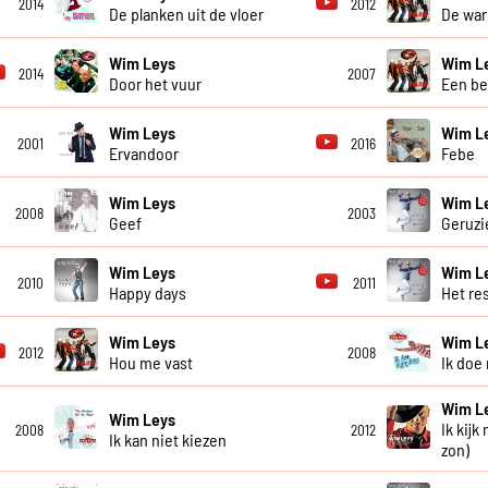
2014
2012
De planken uit de vloer
De war
Wim Leys
Wim L
2014
2007
Door het vuur
Een be
Wim Leys
Wim L
2001
2016
Ervandoor
Febe
Wim Leys
Wim L
2008
2003
Geef
Geruzi
Wim Leys
Wim L
2010
2011
Happy days
Het re
Wim Leys
Wim L
2012
2008
Hou me vast
Ik doe
Wim L
Wim Leys
Ik kijk
2008
2012
Ik kan niet kiezen
zon)