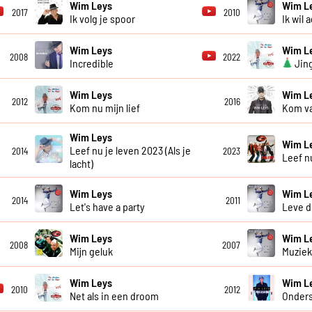
Wim Leys
Wim L
2017
2010
Ik volg je spoor
Ik wil 
Wim Leys
Wim L
2008
2022
Incredible
Jing
Wim Leys
Wim L
2012
2016
Kom nu mijn lief
Kom va
Wim Leys
Wim L
Leef nu je leven 2023 (Als je
2014
2023
Leef n
lacht)
Wim Leys
Wim L
2014
2011
Let's have a party
Leve d
Wim Leys
Wim L
2008
2007
Mijn geluk
Muziek
Wim Leys
Wim L
2010
2012
Net als in een droom
Onder