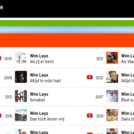
Wim Leys
Wim L
2020
2012
Als jij er bent
Als Vl
Wim Leys
Wim L
2008
2022
Altijd in mijn hart
Altijd 
Wim Leys
Wim L
2012
2007
Annabel
Blue s
Wim Leys
Wim L
2016
2019
Dan toch liever vrij
Dans d
Wim Leys
Wim L