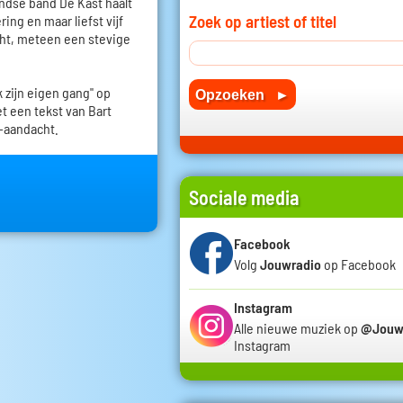
andse band De Kast haalt
Zoek op artiest of titel
ing en maar liefst vijf
ht, meteen een stevige
k zijn eigen gang" op
t een tekst van Bart
-aandacht.
Sociale media
Facebook
Volg
Jouwradio
op Facebook
Instagram
Alle nieuwe muziek op
@Jouw
Instagram