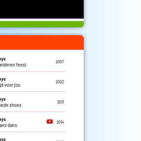
eys
2007
aanderen feest
eys
2002
tijd voor jou
eys
2011
uede shoes
eys
2014
ans dans
eys