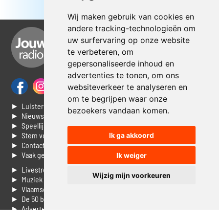
Wij maken gebruik van cookies en
andere tracking-technologieën om
uw surfervaring op onze website
te verbeteren, om
gepersonaliseerde inhoud en
advertenties te tonen, om ons
websiteverkeer te analyseren en
om te begrijpen waar onze
► Luisteren naar Jouwradio
bezoekers vandaan komen.
► Nieuws
► Speellijst
► Stem voor de Dag top 3
Ik ga akkoord
► Contacteer ons
► Vaak gestelde vragen
Ik weiger
► Livestream informatie
Wijzig mijn voorkeuren
► Muziek opzoeken
► Vlaamse 100 Aller tijden
► De 50 beste van...
► Adverteren op Jouwradio
► Cookie voorkeuren wijzigen