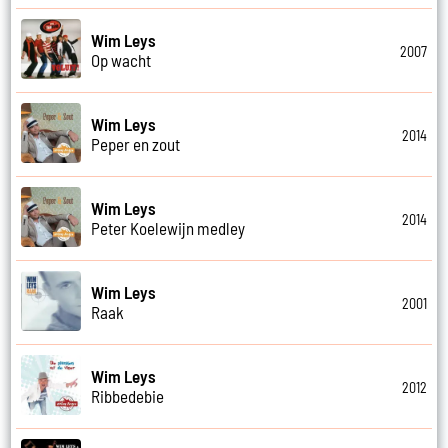
Wim Leys
2007
Op wacht
Wim Leys
2014
Peper en zout
Wim Leys
2014
Peter Koelewijn medley
Wim Leys
2001
Raak
Wim Leys
2012
Ribbedebie