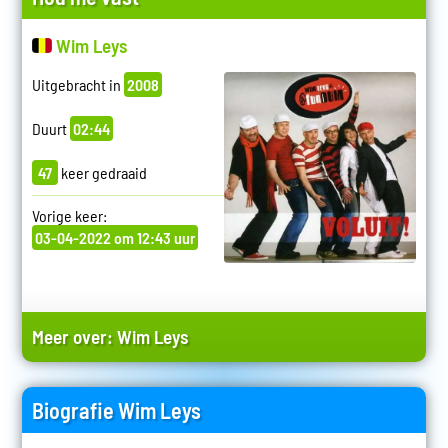
Wim Leys
Uitgebracht in
2008
Duurt
02:44
47
keer gedraaid
Vorige keer:
03-04-2022 om 12:43 uur
Meer over:
Wim Leys
Biografie Wim Leys