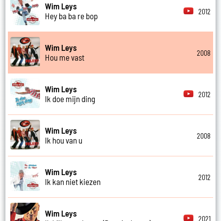
Wim Leys
2012
Hey ba ba re bop
Wim Leys
2008
Hou me vast
Wim Leys
2012
Ik doe mijn ding
Wim Leys
2008
Ik hou van u
Wim Leys
2012
Ik kan niet kiezen
Wim Leys
2021