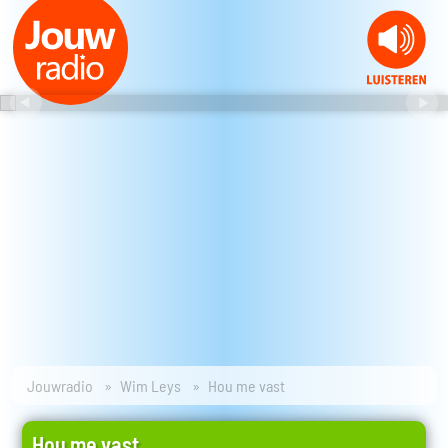
Jouwradio
Wim Leys
Hou me vast
Hou me vast