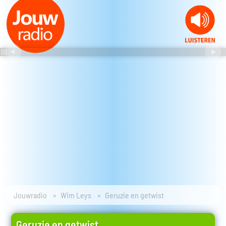
Jouwradio
Wim Leys
Geruzie en getwist
Geruzie en getwist