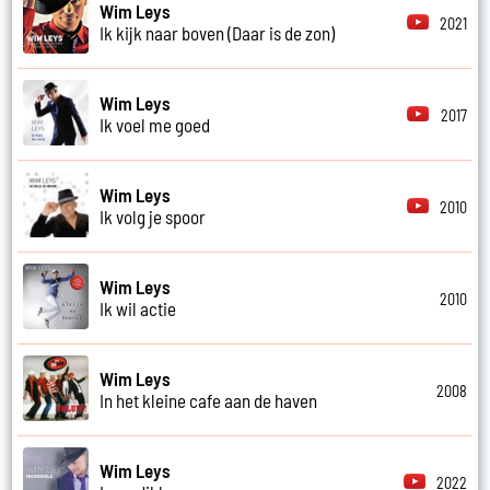
Wim Leys
2021
Ik kijk naar boven (Daar is de zon)
Wim Leys
2017
Ik voel me goed
Wim Leys
2010
Ik volg je spoor
Wim Leys
2010
Ik wil actie
Wim Leys
2008
In het kleine cafe aan de haven
Wim Leys
2022