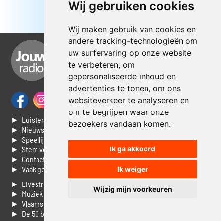
Wij gebruiken cookies
Wij maken gebruik van cookies en
andere tracking-technologieën om
uw surfervaring op onze website
te verbeteren, om
gepersonaliseerde inhoud en
advertenties te tonen, om ons
websiteverkeer te analyseren en
om te begrijpen waar onze
► Luisteren naar Jouwradio
bezoekers vandaan komen.
► Nieuws
► Speellijst
► Stem voor de Dag top 3
Ik ga akkoord
► Contacteer ons
► Vaak gestelde vragen
Ik weiger
► Livestream informatie
Wijzig mijn voorkeuren
► Muziek opzoeken
► Vlaamse 100 Aller tijden
► De 50 beste van...