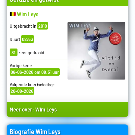
Wim Leys
Uitgebracht in
2010
Duurt
02:53
81
keer gedraaid
Vorige keer:
06-06-2026 om 08:51 uur
Volgende keer
:
(schatting)
20-08-2026
Meer over:
Wim Leys
Biografie Wim Leys