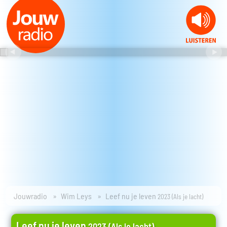
Jouwradio
Wim Leys
Leef nu je leven
2023 (Als je lacht)
Leef nu je leven
2023 (Als je lacht)