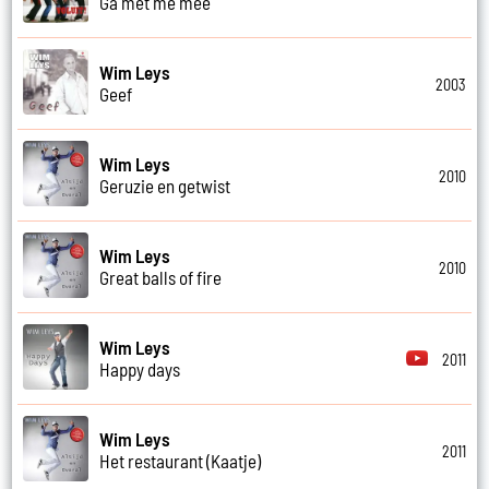
Ga met me mee
Wim Leys
2003
Geef
Wim Leys
2010
Geruzie en getwist
Wim Leys
2010
Great balls of fire
Wim Leys
2011
Happy days
Wim Leys
2011
Het restaurant (Kaatje)