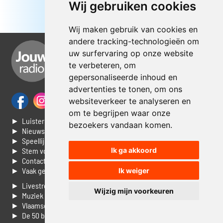
Wij gebruiken cookies
Wij maken gebruik van cookies en
andere tracking-technologieën om
uw surfervaring op onze website
te verbeteren, om
gepersonaliseerde inhoud en
advertenties te tonen, om ons
websiteverkeer te analyseren en
om te begrijpen waar onze
► Luisteren naar Jouwradio
bezoekers vandaan komen.
► Nieuws
► Speellijst
► Stem voor de Dag top 3
Ik ga akkoord
► Contacteer ons
► Vaak gestelde vragen
Ik weiger
► Livestream informatie
Wijzig mijn voorkeuren
► Muziek opzoeken
► Vlaamse 100 Aller tijden
► De 50 beste van...