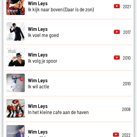
Wim Leys
2021
Ik kijk naar boven (Daar is de zon)
Wim Leys
2017
Ik voel me goed
Wim Leys
2010
Ik volg je spoor
Wim Leys
2010
Ik wil actie
Wim Leys
2008
In het kleine cafe aan de haven
Wim Leys
2022