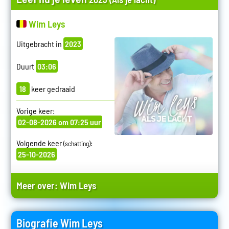
Wim Leys
Uitgebracht in
2023
Duurt
03:06
18
keer gedraaid
Vorige keer:
02-08-2026 om 07:25 uur
Volgende keer
:
(schatting)
25-10-2026
Meer over:
Wim Leys
Biografie Wim Leys