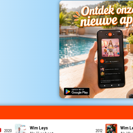
Wim Leys
Wim L
2020
2012