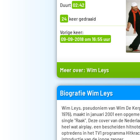
Duurt
02:42
24
keer gedraaid
Vorige keer:
09-09-2018 om 16:55 uur
Meer over:
Wim Leys
Biografie Wim Leys
Wim Leys, pseudoniem van Wim De Kerpe
1976), maakt in januari 2001 een opgem
single "Raak". Deze cover van de Nederl
heel wat airplay, een bescheiden hitnoter
optredens in het TV1 programma Hitkrac
introductie van de jonge zanger.