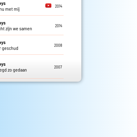
eys
2014
nu met mij
eys
2014
ht zijn we samen
eys
2008
r geschud
eys
2007
egd zo gedaan