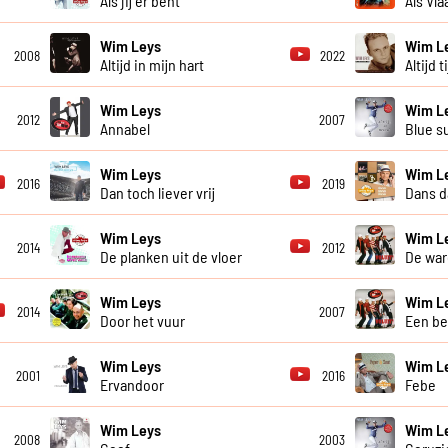
Als jij er bent
Als Vl
Wim Leys
Wim L
2008
2022
Altijd in mijn hart
Altijd 
Wim Leys
Wim L
2012
2007
Annabel
Blue s
Wim Leys
Wim L
2016
2019
Dan toch liever vrij
Dans d
Wim Leys
Wim L
2014
2012
De planken uit de vloer
De war
Wim Leys
Wim L
2014
2007
Door het vuur
Een be
Wim Leys
Wim L
2001
2016
Ervandoor
Febe
Wim Leys
Wim L
2008
2003