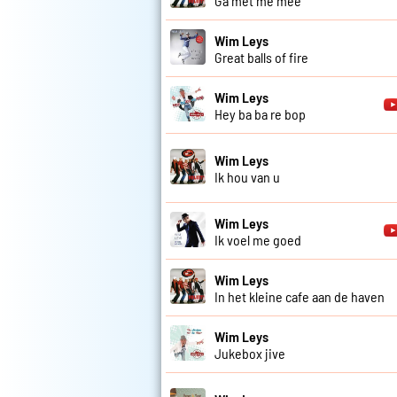
Ga met me mee
Wim Leys
Great balls of fire
Wim Leys
Hey ba ba re bop
Wim Leys
Ik hou van u
Wim Leys
Ik voel me goed
Wim Leys
In het kleine cafe aan de haven
Wim Leys
Jukebox jive