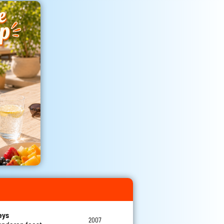
eys
2007