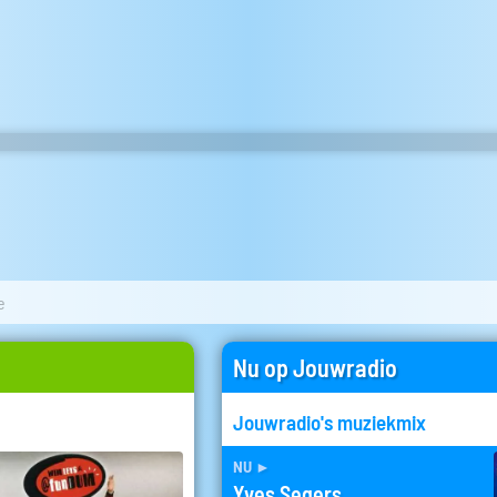
e
Nu op Jouwradio
Jouwradio's muziekmix
nu
►
Yves Segers