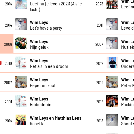
Wim L
Leef nu je leven 2023 (Als je
2014
2023
Leef n
lacht)
Wim Leys
Wim L
2014
2011
Let's have a party
Leve d
Wim Leys
Wim L
2008
2007
Mijn geluk
Muziek
Wim Leys
Wim L
2010
2012
Net als in een droom
Onder
Wim Leys
Wim L
2007
2014
Peper en zout
Peter 
Wim Leys
Wim L
2001
2012
Ribbedebie
Rockin
Wim Leys en Matthias Lens
Wim L
2014
2018
Rosetta
Shout 