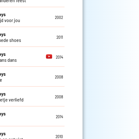
aanderen feest
eys
2002
tijd voor jou
eys
2011
uede shoes
eys
2014
ans dans
eys
2008
e
eys
2008
etje verliefd
eys
2014
eys
2010