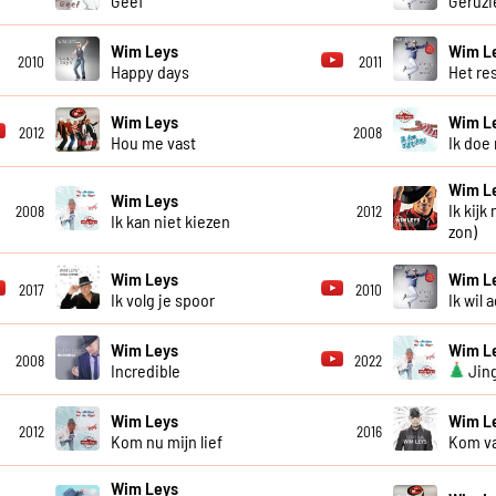
Geef
Geruzi
Wim Leys
Wim L
2010
2011
Happy days
Het re
Wim Leys
Wim L
2012
2008
Hou me vast
Ik doe
Wim L
Wim Leys
Ik kijk
2008
2012
Ik kan niet kiezen
zon)
Wim Leys
Wim L
2017
2010
Ik volg je spoor
Ik wil 
Wim Leys
Wim L
2008
2022
Incredible
Jing
Wim Leys
Wim L
2012
2016
Kom nu mijn lief
Kom va
Wim Leys