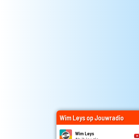
Wim Leys op Jouwradio
Wim Leys