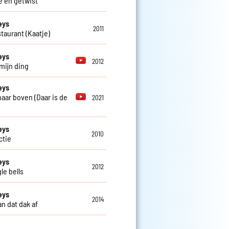
e en getwist
eys
2011
staurant (Kaatje)
eys
2012
 mijn ding
eys
 naar boven (Daar is de
2021
eys
2010
actie
eys
2012
le bells
eys
2014
n dat dak af