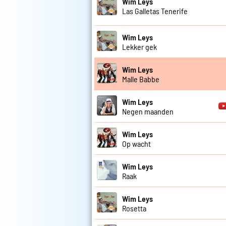
Wim Leys
Las Galletas Tenerife
Wim Leys
Lekker gek
Wim Leys
Malle Babbe
Wim Leys
Negen maanden
Wim Leys
Op wacht
Wim Leys
Raak
Wim Leys
Rosetta