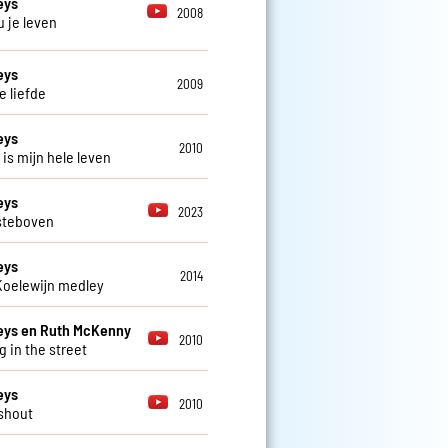
eys
2008
u je leven
eys
2009
e liefde
eys
2010
 is mijn hele leven
eys
2023
steboven
eys
2014
Koelewijn medley
eys en Ruth McKenny
2010
g in the street
eys
2010
shout