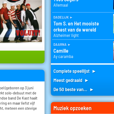
Allemaal
dadelijk
►
Tom S. en Het mooiste
orkest van de wereld
Alzheimer light
daarna
►
Camille
Ay caramba
Complete speellijst ►
Meest gedraaid ►
l (geboren op 3 juni
De 50 beste van... ►
erkt solo-debuut met de
andse band De Kast haalt
ing en maar liefst vijf
Muziek opzoeken
ht, meteen een stevige