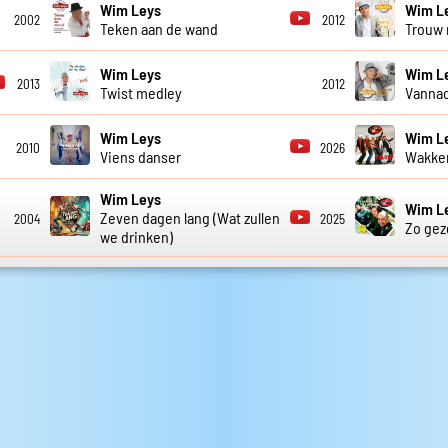
Wim Leys
Wim L
2002
2012
Teken aan de wand
Trouw 
Wim Leys
Wim L
2013
2012
Twist medley
Vannac
Wim Leys
Wim L
2010
2026
Viens danser
Wakke
Wim Leys
Wim L
Zeven dagen lang (Wat zullen
2004
2025
Zo gez
we drinken)