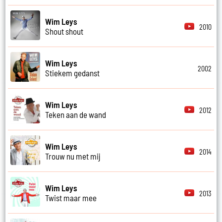
Wim Leys
2010
Shout shout
Wim Leys
2002
Stiekem gedanst
Wim Leys
2012
Teken aan de wand
Wim Leys
2014
Trouw nu met mij
Wim Leys
2013
Twist maar mee