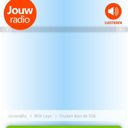
Jouwradio
Wim Leys
Cruisen door de USA