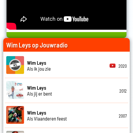
Wim Leys op Jouwradio
Wim Leys
2020
Als ik jou zie
Wim Leys
2012
Als jij er bent
Wim Leys
2007
Als Vlaanderen feest