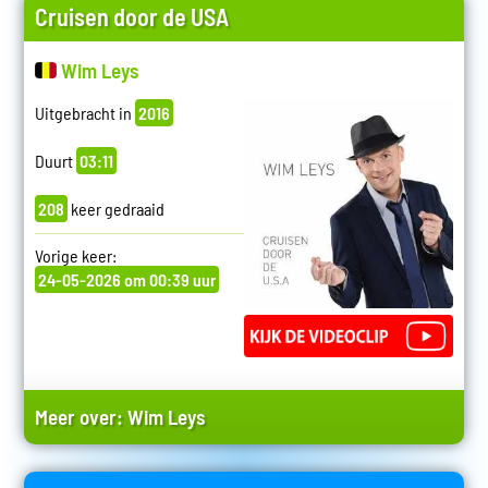
Cruisen door de USA
Wim Leys
Uitgebracht in
2016
Duurt
03:11
208
keer gedraaid
Vorige keer:
24-05-2026 om 00:39 uur
Meer over:
Wim Leys