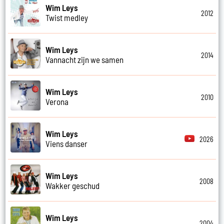
Wim Leys
2012
Twist medley
Wim Leys
2014
Vannacht zijn we samen
Wim Leys
2010
Verona
Wim Leys
2026
Viens danser
Wim Leys
2008
Wakker geschud
Wim Leys
2004