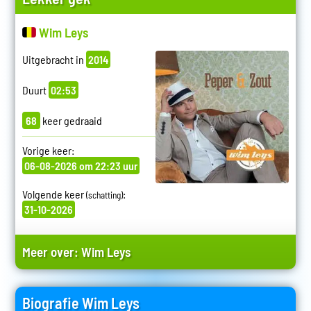
Wim Leys
Uitgebracht in
2014
Duurt
02:53
68
keer gedraaid
Vorige keer:
06-08-2026 om 22:23 uur
Volgende keer
:
(schatting)
31-10-2026
Meer over:
Wim Leys
Biografie Wim Leys