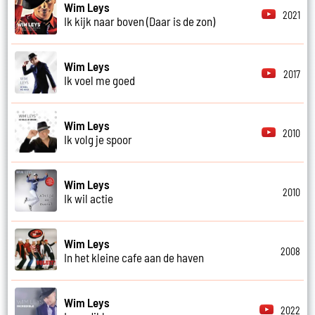
Wim Leys
2021
Ik kijk naar boven (Daar is de zon)
Wim Leys
2017
Ik voel me goed
Wim Leys
2010
Ik volg je spoor
Wim Leys
2010
Ik wil actie
Wim Leys
2008
In het kleine cafe aan de haven
Wim Leys
2022