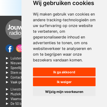
Wij gebruiken cookies
Wij maken gebruik van cookies en
andere tracking-technologieën om
uw surfervaring op onze website
te verbeteren, om
gepersonaliseerde inhoud en
advertenties te tonen, om ons
websiteverkeer te analyseren en
om te begrijpen waar onze
► Luisteren naar Jouwradio
bezoekers vandaan komen.
► Nieuws
► Speellijst
► Stem voor de Dag top 3
Ik ga akkoord
► Contacteer ons
► Vaak gestelde vragen
Ik weiger
► Livestream informatie
Wijzig mijn voorkeuren
► Muziek opzoeken
► Vlaamse 100 Aller tijden
► De 50 beste van...