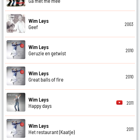
Ga met me mee
Wim Leys
2003
Geef
Wim Leys
2010
Geruzie en getwist
Wim Leys
2010
Great balls of fire
Wim Leys
2011
Happy days
Wim Leys
2011
Het restaurant (Kaatje)