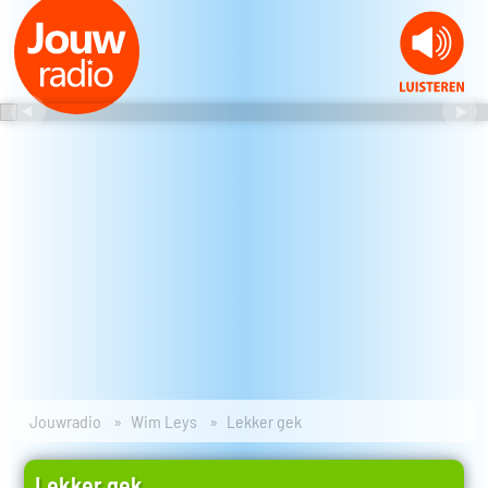
Jouwradio
Wim Leys
Lekker gek
Lekker gek