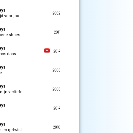
eys
2002
tijd voor jou
eys
2011
uede shoes
eys
2014
ans dans
eys
2008
e
eys
2008
etje verliefd
eys
2014
eys
2010
e en getwist