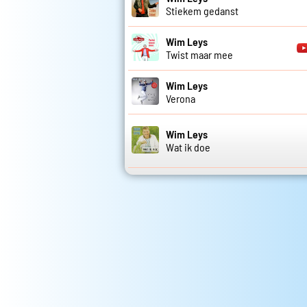
Stiekem gedanst
Wim Leys
Twist maar mee
Wim Leys
Verona
Wim Leys
Wat ik doe