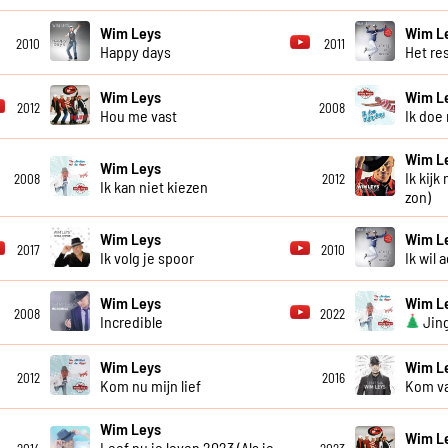
Wim Leys
Wim L
2010
2011
Happy days
Het re
Wim Leys
Wim L
2012
2008
Hou me vast
Ik doe
Wim L
Wim Leys
Ik kijk
2008
2012
Ik kan niet kiezen
zon)
Wim Leys
Wim L
2017
2010
Ik volg je spoor
Ik wil 
Wim Leys
Wim L
2008
2022
Incredible
Jing
Wim Leys
Wim L
2012
2016
Kom nu mijn lief
Kom va
Wim Leys
Wim L
Leef nu je leven 2023 (Als je