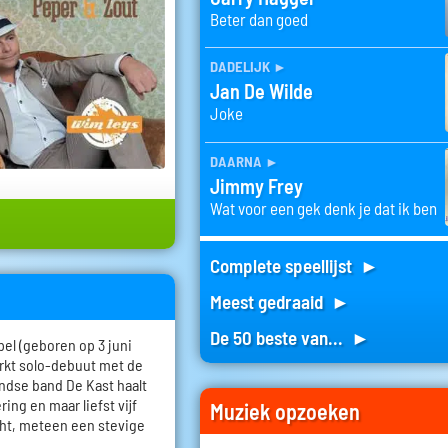
Beter dan goed
dadelijk
►
Jan De Wilde
Joke
daarna
►
Jimmy Frey
Wat voor een gek denk je dat ik ben
Complete speellijst ►
Meest gedraaid ►
De 50 beste van... ►
l (geboren op 3 juni
erkt solo-debuut met de
andse band De Kast haalt
ing en maar liefst vijf
Muziek opzoeken
ht, meteen een stevige