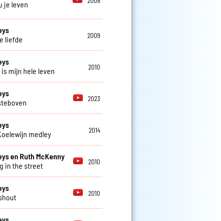
2008
u je leven
eys
2009
e liefde
eys
2010
 is mijn hele leven
eys
2023
steboven
eys
2014
Koelewijn medley
eys en Ruth McKenny
2010
g in the street
eys
2010
shout
eys