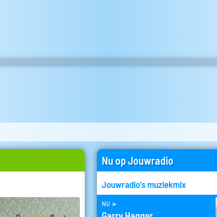
Nu op Jouwradio
Jouwradio's muziekmix
nu
►
Garry Hagger