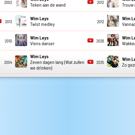
2002
2012
Teken aan de wand
Trouw 
Wim Leys
Wim L
2013
2012
Twist medley
Vannac
Wim Leys
Wim L
2010
2026
Viens danser
Wakke
Wim Leys
Wim L
Zeven dagen lang (Wat zullen
2004
2025
Zo gez
we drinken)