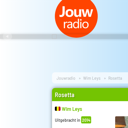
Jouwradio
Wim Leys
Rosetta
Rosetta
Wim Leys
Uitgebracht in
2014