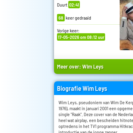
Duurt
02:41
68
keer gedraaid
Vorige keer:
17-05-2026 om 08:12 uur
Meer over:
Wim Leys
Biografie Wim Leys
Wim Leys, pseudoniem van Wim De Kerpe
1976), maakt in januari 2001 een opgem
single "Raak". Deze cover van de Nederl
heel wat airplay, een bescheiden hitnoter
optredens in het TV1 programma Hitkrac
introductie van de jonge zanger.