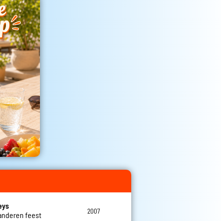
eys
2007
aanderen feest