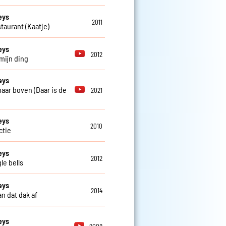
eys
2011
staurant (Kaatje)
eys
2012
 mijn ding
eys
 naar boven (Daar is de
2021
eys
2010
actie
eys
2012
le bells
eys
2014
n dat dak af
eys