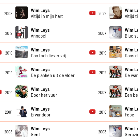
Wim Leys
Wim L
2008
2022
Altijd in mijn hart
Altijd 
Wim Leys
Wim L
2012
2007
Annabel
Blue s
Wim Leys
Wim L
2016
2019
Dan toch liever vrij
Dans d
Wim Leys
Wim L
2014
2012
De planken uit de vloer
De war
Wim Leys
Wim L
2014
2007
Door het vuur
Een be
Wim Leys
Wim L
2001
2016
Ervandoor
Febe
Wim Leys
Wim L
2008
2003
Geef
Geruzi