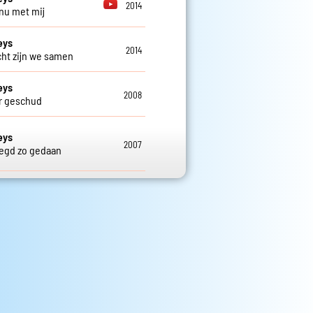
2014
nu met mij
eys
2014
ht zijn we samen
eys
2008
r geschud
eys
2007
egd zo gedaan