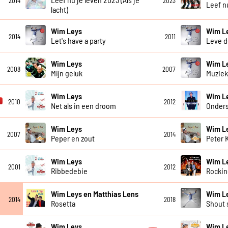
2014
2023
Leef n
lacht)
Wim Leys
Wim L
2014
2011
Let's have a party
Leve d
Wim Leys
Wim L
2008
2007
Mijn geluk
Muziek
Wim Leys
Wim L
2010
2012
Net als in een droom
Onder
Wim Leys
Wim L
2007
2014
Peper en zout
Peter 
Wim Leys
Wim L
2001
2012
Ribbedebie
Rockin
Wim Leys en Matthias Lens
Wim L
2014
2018
Rosetta
Shout 
Wim Leys
Wim L