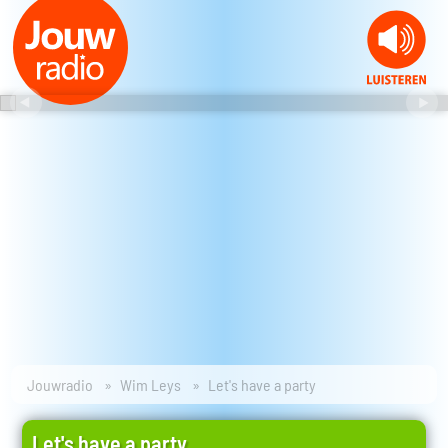
Jouwradio
Wim Leys
Let's have a party
Let's have a party