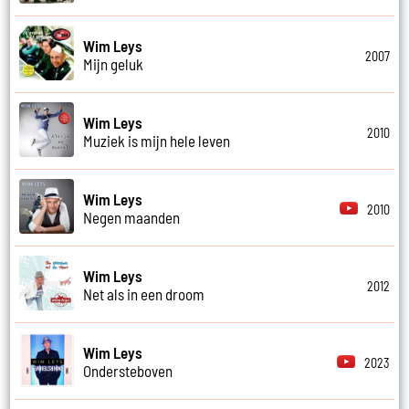
Wim Leys
2007
Mijn geluk
Wim Leys
2010
Muziek is mijn hele leven
Wim Leys
2010
Negen maanden
Wim Leys
2012
Net als in een droom
Wim Leys
2023
Ondersteboven