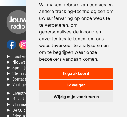
Wij maken gebruik van cookies en
andere tracking-technologieën om
uw surfervaring op onze website
te verbeteren, om
gepersonaliseerde inhoud en
advertenties te tonen, om ons
websiteverkeer te analyseren en
om te begrijpen waar onze
► Luisteren naar Jouwradio
bezoekers vandaan komen.
► Nieuws
► Speellijst
► Stem voor de Dag top 3
Ik ga akkoord
► Contacteer ons
► Vaak gestelde vragen
Ik weiger
► Livestream informatie
Wijzig mijn voorkeuren
► Muziek opzoeken
► Vlaamse 100 Aller tijden
► De 50 beste van...
► Adverteren op Jouwradio
► Cookie voorkeuren wijzigen
► Privacyinformatie