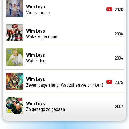
Wim Leys
2026
Viens danser
Wim Leys
2008
Wakker geschud
Wim Leys
2004
Wat ik doe
Wim Leys
2025
Zeven dagen lang (Wat zullen we drinken)
Wim Leys
2007
Zo gezegd zo gedaan