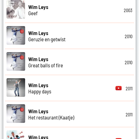
Wim Leys
2003
Geef
Wim Leys
2010
Geruzie en getwist
Wim Leys
2010
Great balls of fire
Wim Leys
2011
Happy days
Wim Leys
2011
Het restaurant (Kaatje)
Wim Leys