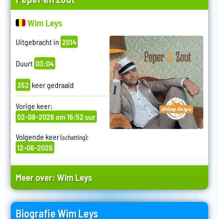
Wim Leys
Uitgebracht in
2014
Duurt
03:04
352
keer gedraaid
Vorige keer:
02-08-2026 om 16:52 uur
Volgende keer
:
(schatting)
12-08-2026
Meer over:
Wim Leys
Biografie Wim Leys