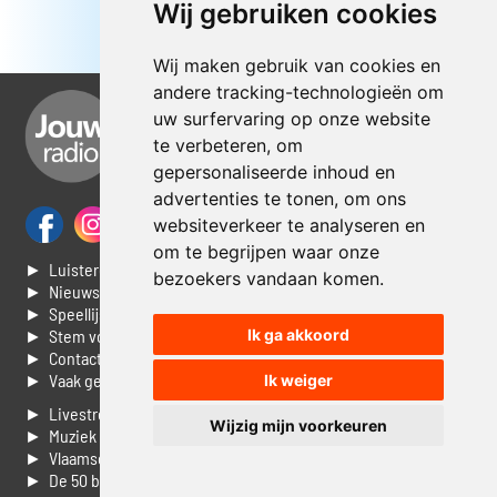
Wij gebruiken cookies
Wij maken gebruik van cookies en
andere tracking-technologieën om
uw surfervaring op onze website
te verbeteren, om
gepersonaliseerde inhoud en
advertenties te tonen, om ons
websiteverkeer te analyseren en
om te begrijpen waar onze
► Luisteren naar Jouwradio
bezoekers vandaan komen.
► Nieuws
► Speellijst
► Stem voor de Dag top 3
Ik ga akkoord
► Contacteer ons
► Vaak gestelde vragen
Ik weiger
► Livestream informatie
Wijzig mijn voorkeuren
► Muziek opzoeken
► Vlaamse 100 Aller tijden
► De 50 beste van...