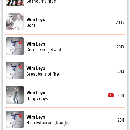
Ga met me mee
Wim Leys
2003
Geef
Wim Leys
2010
Geruzie en getwist
Wim Leys
2010
Great balls of fire
Wim Leys
2011
Happy days
Wim Leys
2011
Het restaurant (Kaatje)