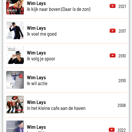
Wim Leys
2021
Ik kijk naar boven (Daar is de zon)
Wim Leys
2017
Ik voel me goed
Wim Leys
2010
Ik volg je spoor
Wim Leys
2010
Ik wil actie
Wim Leys
2008
In het kleine cafe aan de haven
Wim Leys
2022