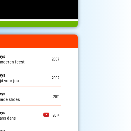
eys
2007
aanderen feest
eys
2002
tijd voor jou
eys
2011
uede shoes
eys
2014
ans dans
eys