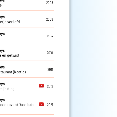
2008
e
eys
2008
etje verliefd
eys
2014
eys
2010
e en getwist
eys
2011
staurant (Kaatje)
eys
2012
 mijn ding
eys
 naar boven (Daar is de
2021