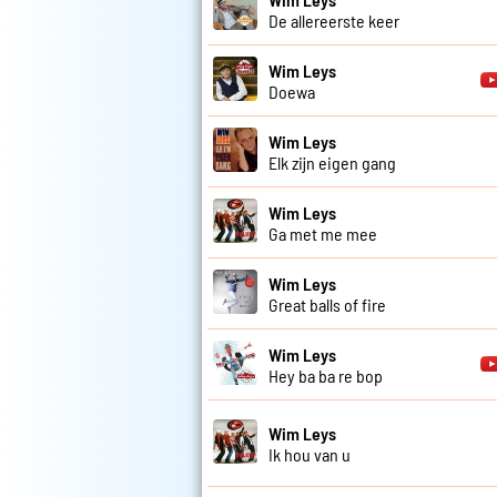
De allereerste keer
Wim Leys
Doewa
Wim Leys
Elk zijn eigen gang
Wim Leys
Ga met me mee
Wim Leys
Great balls of fire
Wim Leys
Hey ba ba re bop
Wim Leys
Ik hou van u