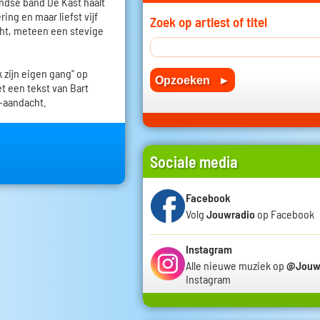
andse band De Kast haalt
ing en maar liefst vijf
Zoek op artiest of titel
ht, meteen een stevige
k zijn eigen gang" op
t een tekst van Bart
-aandacht.
Sociale media
Facebook
Volg
Jouwradio
op Facebook
Instagram
Alle nieuwe muziek op
@Jouw
Instagram