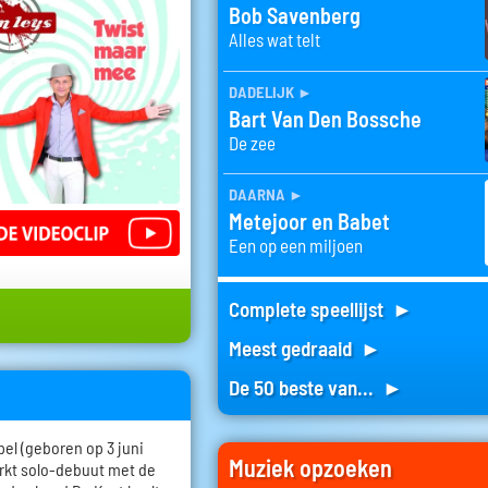
Bob Savenberg
Alles wat telt
dadelijk
►
Bart Van Den Bossche
De zee
daarna
►
Metejoor en Babet
Een op een miljoen
Complete speellijst ►
Meest gedraaid ►
De 50 beste van... ►
l (geboren op 3 juni
Muziek opzoeken
erkt solo-debuut met de