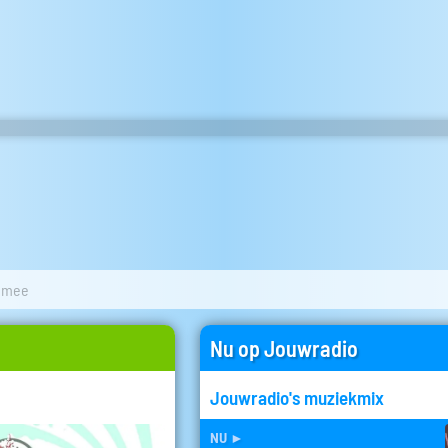
r mee
Nu op Jouwradio
Jouwradio's muziekmix
nu
►