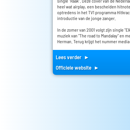
single "Raak". Deze cover van de Nederl
heel wat airplay, een bescheiden hitnoter
optredens in het TV1 programma Hitkrac
introductie van de jonge zanger.
In de zomer van 2001 volgt zijn single "El
muziek van "The road to Mandalay" en me
Herman. Terug krijgt het nummer media
Lees verder ►
Officiele website ►