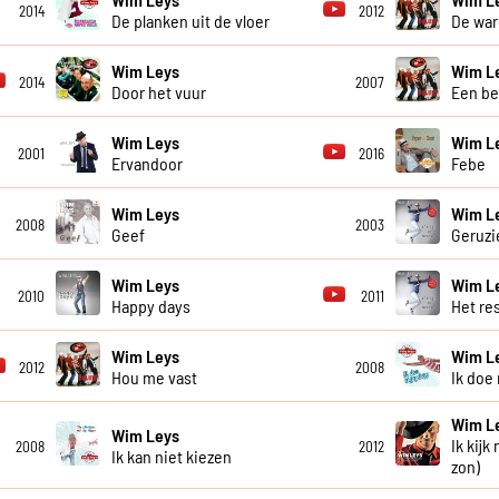
2014
2012
De planken uit de vloer
De war
Wim Leys
Wim L
2014
2007
Door het vuur
Een be
Wim Leys
Wim L
2001
2016
Ervandoor
Febe
Wim Leys
Wim L
2008
2003
Geef
Geruzi
Wim Leys
Wim L
2010
2011
Happy days
Het re
Wim Leys
Wim L
2012
2008
Hou me vast
Ik doe
Wim L
Wim Leys
Ik kijk
2008
2012
Ik kan niet kiezen
zon)