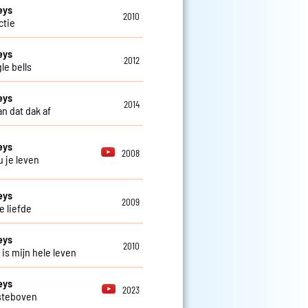
eys
2010
actie
eys
2012
le bells
eys
2014
n dat dak af
eys
2008
u je leven
eys
2009
e liefde
eys
2010
 is mijn hele leven
eys
2023
steboven