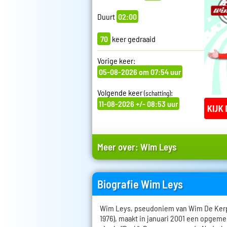
Duurt
02:00
70
keer gedraaid
Vorige keer:
05-08-2026 om 07:54 uur
Volgende keer
:
(schatting)
11-08-2026 +/- 08:53 uur
Meer over:
Wim Leys
Biografie Wim Leys
Wim Leys, pseudoniem van Wim De Kerpe
1976), maakt in januari 2001 een opgem