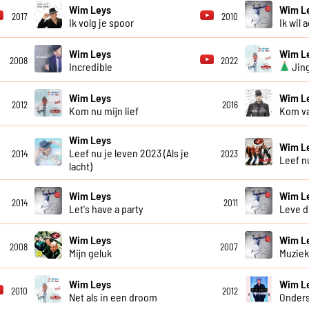
Wim Leys
Wim L
2017
2010
Ik volg je spoor
Ik wil 
Wim Leys
Wim L
2008
2022
Incredible
Jing
Wim Leys
Wim L
2012
2016
Kom nu mijn lief
Kom va
Wim Leys
Wim L
Leef nu je leven 2023 (Als je
2014
2023
Leef n
lacht)
Wim Leys
Wim L
2014
2011
Let's have a party
Leve d
Wim Leys
Wim L
2008
2007
Mijn geluk
Muziek
Wim Leys
Wim L
2010
2012
Net als in een droom
Onder