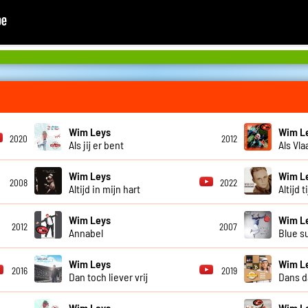
Wim Leys
Wim L
2020
2012
Als jij er bent
Als Vl
Wim Leys
Wim L
2008
2022
Altijd in mijn hart
Altijd 
Wim Leys
Wim L
2012
2007
Annabel
Blue s
Wim Leys
Wim L
2016
2019
Dan toch liever vrij
Dans d
Wim Leys
Wim L