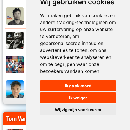
Wij gebruiken cookies
Bart Peeters
Wij maken gebruik van cookies en
2008
Zo van die zomerdagen
andere tracking-technologieën om
uw surfervaring op onze website
te verbeteren, om
Bart Peeters
2002
gepersonaliseerde inhoud en
Zonder woorden
advertenties te tonen, om ons
websiteverkeer te analyseren en
Bart Peeters en Impact Vocals
om te begrijpen waar onze
2024
Zwemmen in de zee
bezoekers vandaan komen.
Ik ga akkoord
Bart Peeters
2024
Zwemmen in de zee
Ik weiger
Wijzig mijn voorkeuren
Tom Vanstiphout op Jouwradio