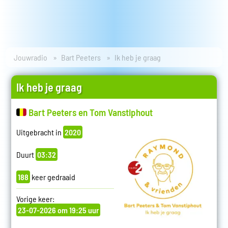
Jouwradio
Bart Peeters
Ik heb je graag
Ik heb je graag
Bart Peeters en Tom Vanstiphout
Uitgebracht in
2020
Duurt
03:32
188
keer gedraaid
Vorige keer:
23-07-2026 om 19:25 uur