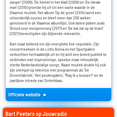
zanger' (2006), 'De hemel in het klad' (2008) en 'De ideale
man' (2010) groeide hij uit tot een vaste waarde in de
Vlaamse muziek. Het album 'Op de groei' (2014) werd een
uitzonderlijk succes en bleef meer dan 250 weken
genoteerd in de Vlaamse albumlijst. Ook latere platen zoals
'Brood voor morgenvroeg' (2017) en 'De kat zat op de krant'
(2021) bevestigden zijn blijvende relevantie.
Bart staat bekend om zijn energieke live-reputatie. Zijn
concertreeksen in de Lotto Arena en het Sportpaleis
verkochten herhaaldelijk uit en hij wist een breed publiek te
verbinden met eigenzinnige, speelse maar inhoudelijk
sterke Nederlandstalige songs. Naast muziek drukte hij ook
zijn stempel op televisie met programma’s als 'De
Droomfabriek', 'Het peulengaleis', 'Mag ik u kussen?' en de
jaarlijkse intrede van Sinterklaas.
Officiele website ►
Bart Peeters op Jouwradio