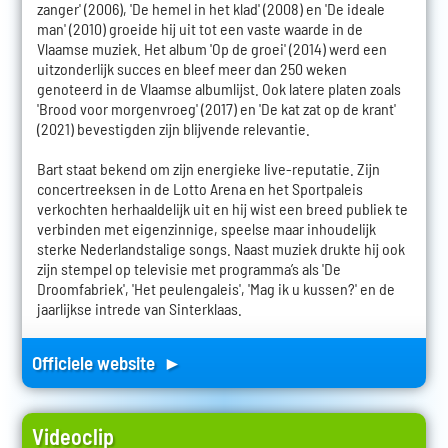
zanger' (2006), 'De hemel in het klad' (2008) en 'De ideale
man' (2010) groeide hij uit tot een vaste waarde in de
Vlaamse muziek. Het album 'Op de groei' (2014) werd een
uitzonderlijk succes en bleef meer dan 250 weken
genoteerd in de Vlaamse albumlijst. Ook latere platen zoals
'Brood voor morgenvroeg' (2017) en 'De kat zat op de krant'
(2021) bevestigden zijn blijvende relevantie.
Bart staat bekend om zijn energieke live-reputatie. Zijn
concertreeksen in de Lotto Arena en het Sportpaleis
verkochten herhaaldelijk uit en hij wist een breed publiek te
verbinden met eigenzinnige, speelse maar inhoudelijk
sterke Nederlandstalige songs. Naast muziek drukte hij ook
zijn stempel op televisie met programma’s als 'De
Droomfabriek', 'Het peulengaleis', 'Mag ik u kussen?' en de
jaarlijkse intrede van Sinterklaas.
Officiele website ►
Videoclip