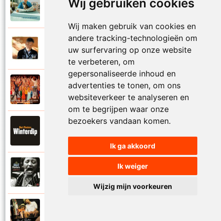
Wij gebruiken cookies
Bart Peeters
2021
Wat mag er nog wel
Wij maken gebruik van cookies en
andere tracking-technologieën om
Bart Peeters
uw surfervaring op onze website
2014
Wat nog komen zou
te verbeteren, om
gepersonaliseerde inhoud en
Bart Peeters, Ronny Mosuse en Pop-Up
advertenties te tonen, om ons
Koor
2019
websiteverkeer te analyseren en
Wat nog komen zou
om te begrijpen waar onze
bezoekers vandaan komen.
Bart Peeters
2021
Winterdip
Ik ga akkoord
Ik weiger
Bart Peeters
2002
Zeester met koffie
Wijzig mijn voorkeuren
Bart Peeters
2010
Zelden of nooit