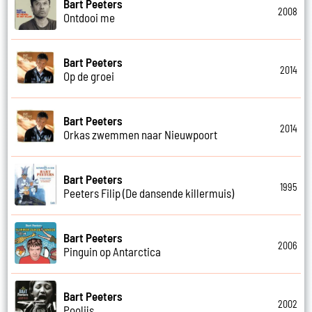
Bart Peeters
2008
Ontdooi me
Bart Peeters
2014
Op de groei
Bart Peeters
2014
Orkas zwemmen naar Nieuwpoort
Bart Peeters
1995
Peeters Filip (De dansende killermuis)
Bart Peeters
2006
Pinguin op Antarctica
Bart Peeters
2002
Poolijs