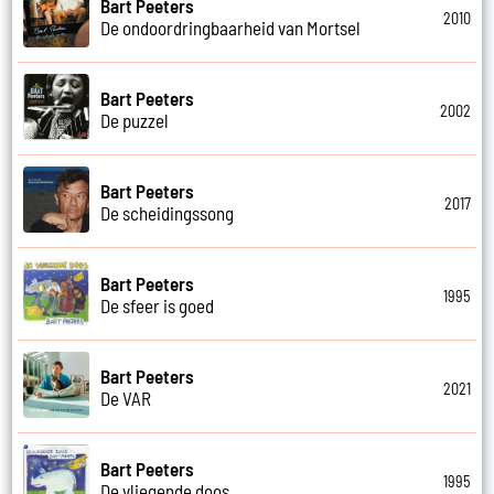
Bart Peeters
2010
De ondoordringbaarheid van Mortsel
Bart Peeters
2002
De puzzel
Bart Peeters
2017
De scheidingssong
Bart Peeters
1995
De sfeer is goed
Bart Peeters
2021
De VAR
Bart Peeters
1995
De vliegende doos