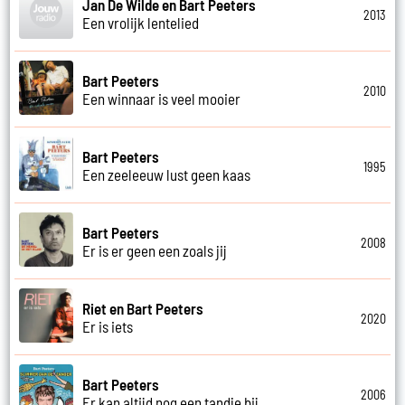
Jan De Wilde en Bart Peeters
2013
Een vrolijk lentelied
Bart Peeters
2010
Een winnaar is veel mooier
Bart Peeters
1995
Een zeeleeuw lust geen kaas
Bart Peeters
2008
Er is er geen een zoals jij
Riet en Bart Peeters
2020
Er is iets
Bart Peeters
2006
Er kan altijd nog een tandje bij