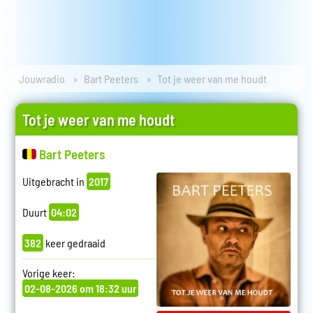
Jouwradio
Bart Peeters
Tot je weer van me houdt
Tot je weer van me houdt
Bart Peeters
Uitgebracht in
2017
Duurt
04:02
382
keer gedraaid
Vorige keer:
02-08-2026 om 18:32 uur