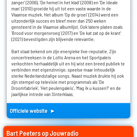
zanger' (2006), 'De hemel in het klad' (2008) en 'De ideale
man' (2010) groeide hij uit tot een vaste waarde in de
Vlaamse muziek. Het album 'Op de groei' (2014) werd een
uitzonderlijk succes en bleef meer dan 250 weken
genoteerd in de Vlaamse albumlijst. Ook latere platen zoals
'Brood voor morgenvroeg' (2017) en 'De kat zat op de krant'
(2021) bevestigden zijn blijvende relevantie.
Bart staat bekend om zijn energieke live-reputatie. Zijn
concertreeksen in de Lotto Arena en het Sportpaleis
verkochten herhaaldelijk uit en hij wist een breed publiek te
verbinden met eigenzinnige, speelse maar inhoudelijk
sterke Nederlandstalige songs. Naast muziek drukte hij ook
zijn stempel op televisie met programma’s als 'De
Droomfabriek', 'Het peulengaleis', 'Mag ik u kussen?' en de
jaarlijkse intrede van Sinterklaas.
Officiele website ►
Bart Peeters op Jouwradio