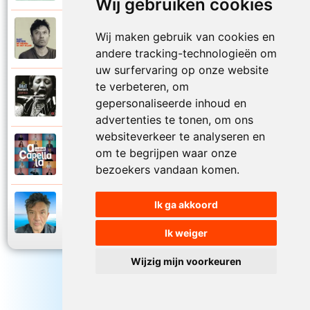
Wij gebruiken cookies
Bart Peeters
Wij maken gebruik van cookies en
2008
Zo van die zomerdagen
andere tracking-technologieën om
uw surfervaring op onze website
te verbeteren, om
Bart Peeters
2002
gepersonaliseerde inhoud en
Zonder woorden
advertenties te tonen, om ons
websiteverkeer te analyseren en
Bart Peeters en Impact Vocals
om te begrijpen waar onze
2024
Zwemmen in de zee
bezoekers vandaan komen.
Ik ga akkoord
Bart Peeters
2024
Zwemmen in de zee
Ik weiger
Wijzig mijn voorkeuren