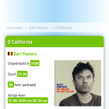
Jouwradio
Bart Peeters
O California
O California
Bart Peeters
Uitgebracht in
2008
Duurt
03:08
88
keer gedraaid
Vorige keer:
12-06-2026 om 06:32 uur