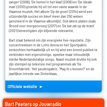
zanger' (2006), 'De hemel in het klad' (2008) en 'De ideale
man' (2010) groeide hij uit tot een vaste waarde in de
Vlaamse muziek. Het album 'Op de groei' (2014) werd een
uitzonderlijk succes en bleef meer dan 250 weken
genoteerd in de Vlaamse albumlijst. Ook latere platen zoals
'Brood voor morgenvroeg' (2017) en 'De kat zat op de krant'
(2021) bevestigden zijn blijvende relevantie.
Bart staat bekend om zijn energieke live-reputatie. Zijn
concertreeksen in de Lotto Arena en het Sportpaleis
verkochten herhaaldelijk uit en hij wist een breed publiek te
verbinden met eigenzinnige, speelse maar inhoudelijk
sterke Nederlandstalige songs. Naast muziek drukte hij ook
zijn stempel op televisie met programma’s als 'De
Droomfabriek', 'Het peulengaleis', 'Mag ik u kussen?' en de
jaarlijkse intrede van Sinterklaas.
Officiele website ►
Bart Peeters op Jouwradio