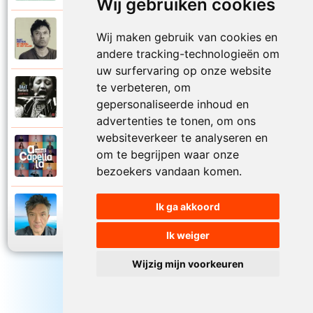
Wij gebruiken cookies
Bart Peeters
Wij maken gebruik van cookies en
2008
Zo van die zomerdagen
andere tracking-technologieën om
uw surfervaring op onze website
te verbeteren, om
Bart Peeters
2002
gepersonaliseerde inhoud en
Zonder woorden
advertenties te tonen, om ons
websiteverkeer te analyseren en
Bart Peeters en Impact Vocals
om te begrijpen waar onze
2024
Zwemmen in de zee
bezoekers vandaan komen.
Ik ga akkoord
Bart Peeters
2024
Zwemmen in de zee
Ik weiger
Wijzig mijn voorkeuren