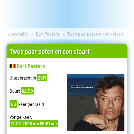
Jouwradio
Bart Peeters
Twee paar poten en een staart
Twee paar poten en een staart
Bart Peeters
Uitgebracht in
2017
Duurt
02:58
50
keer gedraaid
Vorige keer:
21-07-2026 om 06:51 uur