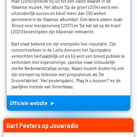
man' (2010) groeide hij uit tot een vaste waarde in de
Vlaamse muziek. Het album 'Op de groei' (2014) werd een
uitzonderlijk succes en bleef meer dan 250 weken
genoteerd in de Vlaamse albumlijst. Ook latere platen zoals
'Brood voor morgenvroeg' (2017) en 'De kat zat op de krant'
(2021) bevestigden zijn blijvende relevantie.
Bart staat bekend om zijn energieke live-reputatie. Zijn
concertreeksen in de Lotto Arena en het Sportpaleis
verkochten herhaaldelijk uit en hij wist een breed publiek te
verbinden met eigenzinnige, speelse maar inhoudelijk
sterke Nederlandstalige songs. Naast muziek drukte hij ook
zijn stempel op televisie met programma’s als 'De
Droomfabriek', 'Het peulengaleis', 'Mag ik u kussen?' en de
jaarlijkse intrede van Sinterklaas.
Officiele website ►
Bart Peeters op Jouwradio