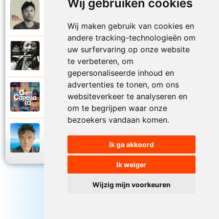
Wij gebruiken cookies
Bart Peeters
2008
Zo van die zomerdagen
Wij maken gebruik van cookies en
andere tracking-technologieën om
uw surfervaring op onze website
Bart Peeters
2002
te verbeteren, om
Zonder woorden
gepersonaliseerde inhoud en
advertenties te tonen, om ons
Bart Peeters en Impact Vocals
websiteverkeer te analyseren en
2024
Zwemmen in de zee
om te begrijpen waar onze
bezoekers vandaan komen.
Bart Peeters
2024
Zwemmen in de zee
Ik ga akkoord
Ik weiger
Wijzig mijn voorkeuren