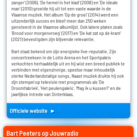
zanger' (2006), 'De hemel in het klad' (2008) en 'De ideale
man' (2010) groeide hij uit tot een vaste waarde in de
Vlaamse muziek. Het album 'Op de groei' (2014) werd een
uitzonderlijk succes en bleef meer dan 250 weken
genoteerd in de Vlaamse albumlijst. Ook latere platen zoals
'Brood voor morgenvroeg' (2017) en 'De kat zat op de krant'
(2021) bevestigden zijn blijvende relevantie.
Bart staat bekend om zijn energieke live-reputatie. Zijn
concertreeksen in de Lotto Arena en het Sportpaleis
verkochten herhaaldelijk uit en hij wist een breed publiek te
verbinden met eigenzinnige, speelse maar inhoudelijk
sterke Nederlandstalige songs. Naast muziek drukte hij ook
zijn stempel op televisie met programma’s als 'De
Droomfabriek', 'Het peulengaleis', 'Mag ik u kussen?' en de
jaarlijkse intrede van Sinterklaas.
Officiele website ►
Bart Peeters op Jouwradio