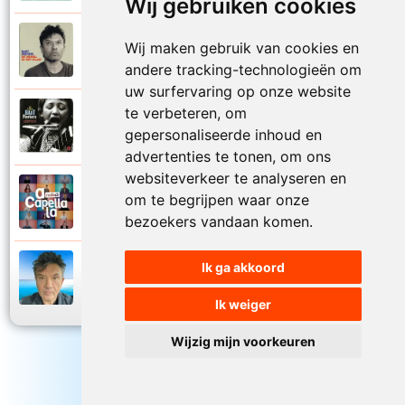
Wij gebruiken cookies
Bart Peeters
Wij maken gebruik van cookies en
2008
Zo van die zomerdagen
andere tracking-technologieën om
uw surfervaring op onze website
te verbeteren, om
Bart Peeters
2002
gepersonaliseerde inhoud en
Zonder woorden
advertenties te tonen, om ons
websiteverkeer te analyseren en
Bart Peeters en Impact Vocals
om te begrijpen waar onze
2024
Zwemmen in de zee
bezoekers vandaan komen.
Ik ga akkoord
Bart Peeters
2024
Zwemmen in de zee
Ik weiger
Wijzig mijn voorkeuren