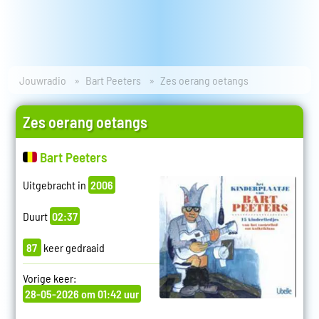
Jouwradio
Bart Peeters
Zes oerang oetangs
Zes oerang oetangs
Bart Peeters
Uitgebracht in
2006
Duurt
02:37
87
keer gedraaid
Vorige keer:
28-05-2026 om 01:42 uur