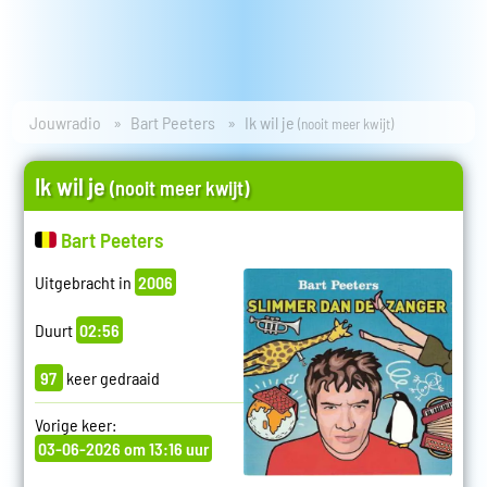
Jouwradio
Bart Peeters
Ik wil je
(nooit meer kwijt)
Ik wil je
(nooit meer kwijt)
Bart Peeters
Uitgebracht in
2006
Duurt
02:56
97
keer gedraaid
Vorige keer:
03-06-2026 om 13:16 uur