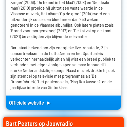
zanger' (2006), 'De hemel in het klad' (2008) en 'De ideale
man' (2010) groeide hij uit tot een vaste waarde in de
Vlaamse muziek. Het album 'Op de groei' (2014) werd een
uitzonderlijk succes en bleef meer dan 250 weken
genoteerd in de Vlaamse albumlijst. Ook latere platen zoals
'Brood voor morgenvroeg' (2017) en 'De kat zat op de krant'
(2021) bevestigden zijn blijvende relevantie.
Bart staat bekend om zijn energieke live-reputatie. Zijn
concertreeksen in de Lotto Arena en het Sportpaleis
verkochten herhaaldelijk uit en hij wist een breed publiek te
verbinden met eigenzinnige, speelse maar inhoudelijk
sterke Nederlandstalige songs. Naast muziek drukte hij ook
zijn stempel op televisie met programma’s als 'De
Droomfabriek', 'Het peulengaleis', 'Mag ik u kussen?' en de
jaarlijkse intrede van Sinterklaas.
Officiele website ►
Bart Peeters op Jouwradio