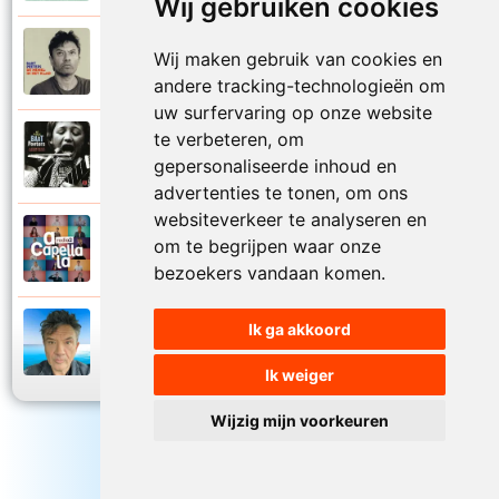
Wij gebruiken cookies
Bart Peeters
Wij maken gebruik van cookies en
2008
Zo van die zomerdagen
andere tracking-technologieën om
uw surfervaring op onze website
te verbeteren, om
Bart Peeters
2002
gepersonaliseerde inhoud en
Zonder woorden
advertenties te tonen, om ons
websiteverkeer te analyseren en
Bart Peeters en Impact Vocals
om te begrijpen waar onze
2024
Zwemmen in de zee
bezoekers vandaan komen.
Ik ga akkoord
Bart Peeters
2024
Zwemmen in de zee
Ik weiger
Wijzig mijn voorkeuren