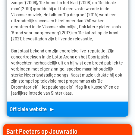
zanger' (2006), 'De hemel in het klad' (2008) en 'De ideale
man' (2010) groeide hij uit tot een vaste waarde in de
Vlaamse muziek. Het album 'Op de groei' (2014) werd een
uitzonderlijk succes en bleef meer dan 250 weken
genoteerd in de Vlaamse albumlijst. Ook latere platen zoals
'Brood voor morgenvroeg' (2017) en 'De kat zat op de krant'
(2021) bevestigden zijn blijvende relevantie.
Bart staat bekend om zijn energieke live-reputatie. Zijn
concertreeksen in de Lotto Arena en het Sportpaleis
verkochten herhaaldelijk uit en hij wist een breed publiek te
verbinden met eigenzinnige, speelse maar inhoudelijk
sterke Nederlandstalige songs. Naast muziek drukte hij ook
zijn stempel op televisie met programma’s als 'De
Droomfabriek', 'Het peulengaleis', 'Mag ik u kussen?' en de
jaarlijkse intrede van Sinterklaas.
Officiele website ►
Bart Peeters op Jouwradio