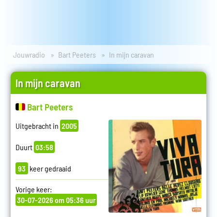
Jouwradio
Bart Peeters
In mijn caravan
In mijn caravan
Bart Peeters
Uitgebracht in
2005
Duurt
03:58
93
keer gedraaid
Vorige keer:
30-07-2026 om 05:36 uur