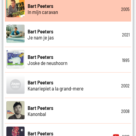
Bart Peeters
2005
In mijn caravan
Bart Peeters
2021
Je nam je jas
Bart Peeters
1995
Joske de neushoorn
Bart Peeters
2002
Kanariepiet a la grand-mere
Bart Peeters
2008
Kanonbal
Bart Peeters