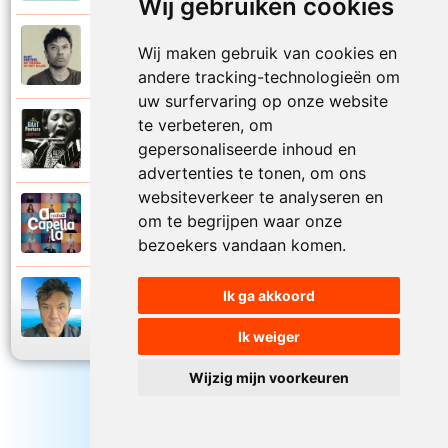
Wij gebruiken cookies
Bart Peeters
Wij maken gebruik van cookies en
2008
Zo van die zomerdagen
andere tracking-technologieën om
uw surfervaring op onze website
te verbeteren, om
Bart Peeters
2002
gepersonaliseerde inhoud en
Zonder woorden
advertenties te tonen, om ons
websiteverkeer te analyseren en
Bart Peeters en Impact Vocals
om te begrijpen waar onze
2024
Zwemmen in de zee
bezoekers vandaan komen.
Ik ga akkoord
Bart Peeters
2024
Zwemmen in de zee
Ik weiger
Wijzig mijn voorkeuren