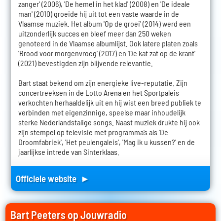
zanger' (2006), 'De hemel in het klad' (2008) en 'De ideale
man' (2010) groeide hij uit tot een vaste waarde in de
Vlaamse muziek. Het album 'Op de groei' (2014) werd een
uitzonderlijk succes en bleef meer dan 250 weken
genoteerd in de Vlaamse albumlijst. Ook latere platen zoals
'Brood voor morgenvroeg' (2017) en 'De kat zat op de krant'
(2021) bevestigden zijn blijvende relevantie.
Bart staat bekend om zijn energieke live-reputatie. Zijn
concertreeksen in de Lotto Arena en het Sportpaleis
verkochten herhaaldelijk uit en hij wist een breed publiek te
verbinden met eigenzinnige, speelse maar inhoudelijk
sterke Nederlandstalige songs. Naast muziek drukte hij ook
zijn stempel op televisie met programma’s als 'De
Droomfabriek', 'Het peulengaleis', 'Mag ik u kussen?' en de
jaarlijkse intrede van Sinterklaas.
Officiele website ►
Bart Peeters op Jouwradio