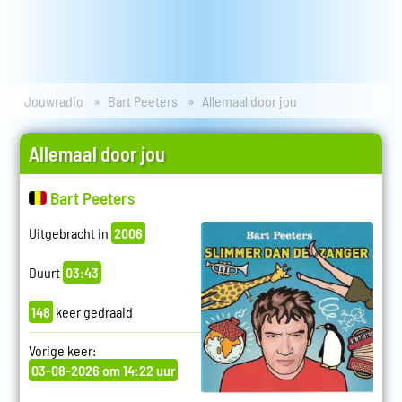
Jouwradio
Bart Peeters
Allemaal door jou
Allemaal door jou
Bart Peeters
Uitgebracht in
2006
Duurt
03:43
148
keer gedraaid
Vorige keer:
03-08-2026 om 14:22 uur