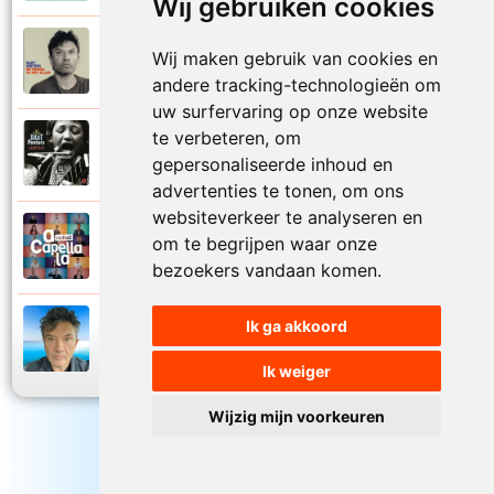
Wij gebruiken cookies
Bart Peeters
Wij maken gebruik van cookies en
2008
Zo van die zomerdagen
andere tracking-technologieën om
uw surfervaring op onze website
te verbeteren, om
Bart Peeters
2002
gepersonaliseerde inhoud en
Zonder woorden
advertenties te tonen, om ons
websiteverkeer te analyseren en
Bart Peeters en Impact Vocals
om te begrijpen waar onze
2024
Zwemmen in de zee
bezoekers vandaan komen.
Ik ga akkoord
Bart Peeters
2024
Zwemmen in de zee
Ik weiger
Wijzig mijn voorkeuren