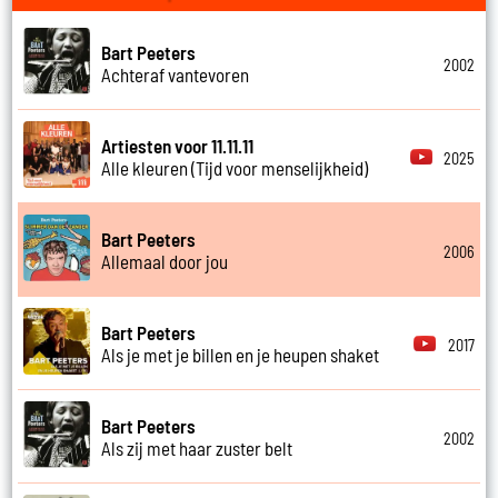
Bart Peeters
2002
Achteraf vantevoren
Artiesten voor 11.11.11
2025
Alle kleuren (Tijd voor menselijkheid)
Bart Peeters
2006
Allemaal door jou
Bart Peeters
2017
Als je met je billen en je heupen shaket
Bart Peeters
2002
Als zij met haar zuster belt