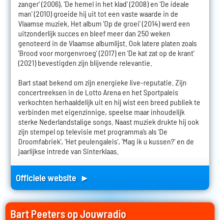
zanger' (2006), 'De hemel in het klad' (2008) en 'De ideale
man' (2010) groeide hij uit tot een vaste waarde in de
Vlaamse muziek. Het album 'Op de groei' (2014) werd een
uitzonderlijk succes en bleef meer dan 250 weken
genoteerd in de Vlaamse albumlijst. Ook latere platen zoals
'Brood voor morgenvroeg' (2017) en 'De kat zat op de krant'
(2021) bevestigden zijn blijvende relevantie.
Bart staat bekend om zijn energieke live-reputatie. Zijn
concertreeksen in de Lotto Arena en het Sportpaleis
verkochten herhaaldelijk uit en hij wist een breed publiek te
verbinden met eigenzinnige, speelse maar inhoudelijk
sterke Nederlandstalige songs. Naast muziek drukte hij ook
zijn stempel op televisie met programma’s als 'De
Droomfabriek', 'Het peulengaleis', 'Mag ik u kussen?' en de
jaarlijkse intrede van Sinterklaas.
Officiele website ►
Bart Peeters op Jouwradio