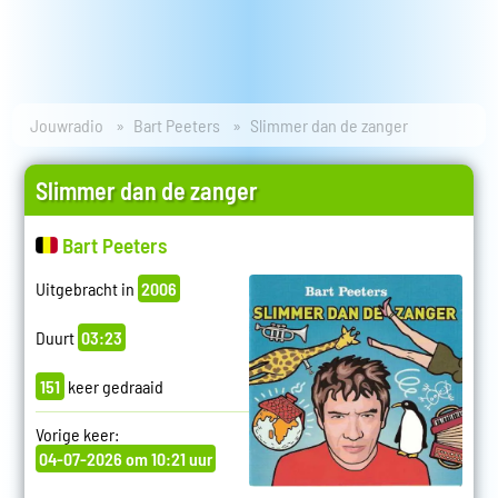
Jouwradio
Bart Peeters
Slimmer dan de zanger
Slimmer dan de zanger
Bart Peeters
Uitgebracht in
2006
Duurt
03:23
151
keer gedraaid
Vorige keer:
04-07-2026 om 10:21 uur