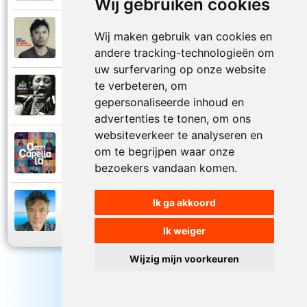
Wij gebruiken cookies
Bart Peeters
Wij maken gebruik van cookies en
2008
Zo van die zomerdagen
andere tracking-technologieën om
uw surfervaring op onze website
te verbeteren, om
Bart Peeters
2002
gepersonaliseerde inhoud en
Zonder woorden
advertenties te tonen, om ons
websiteverkeer te analyseren en
Bart Peeters en Impact Vocals
om te begrijpen waar onze
2024
Zwemmen in de zee
bezoekers vandaan komen.
Ik ga akkoord
Bart Peeters
2024
Zwemmen in de zee
Ik weiger
Wijzig mijn voorkeuren