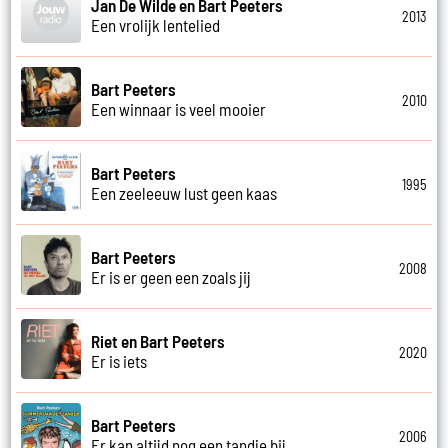
Jan De Wilde en Bart Peeters
2013
Een vrolijk lentelied
Bart Peeters
2010
Een winnaar is veel mooier
Bart Peeters
1995
Een zeeleeuw lust geen kaas
Bart Peeters
2008
Er is er geen een zoals jij
Riet en Bart Peeters
2020
Er is iets
Bart Peeters
2006
Er kan altijd nog een tandje bij