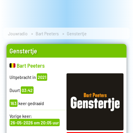
Jouwradio
Bart Peeters
Genstertje
Genstertje
Bart Peeters
Uitgebracht in
2021
Duurt
03:42
163
keer gedraaid
Vorige keer:
26-05-2026 om 20:05 uur