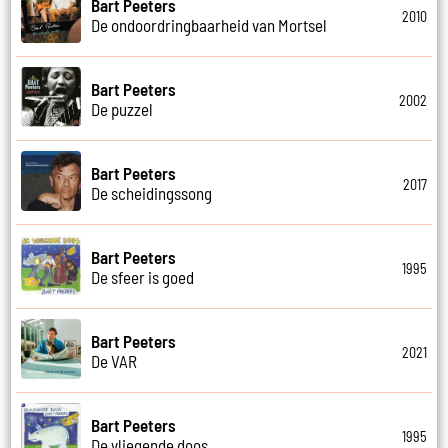
Bart Peeters
2010
De ondoordringbaarheid van Mortsel
Bart Peeters
2002
De puzzel
Bart Peeters
2017
De scheidingssong
Bart Peeters
1995
De sfeer is goed
Bart Peeters
2021
De VAR
Bart Peeters
1995
De vliegende doos