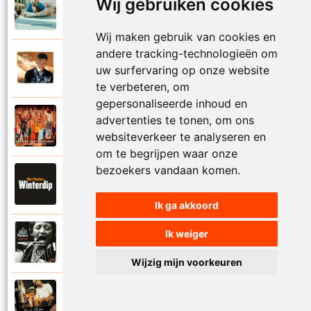
Wij gebruiken cookies
Bart Peeters
2021
Wat mag er nog wel
Wij maken gebruik van cookies en
andere tracking-technologieën om
Bart Peeters
uw surfervaring op onze website
2014
Wat nog komen zou
te verbeteren, om
gepersonaliseerde inhoud en
Bart Peeters, Ronny Mosuse en Pop-Up
advertenties te tonen, om ons
Koor
2019
websiteverkeer te analyseren en
Wat nog komen zou
om te begrijpen waar onze
bezoekers vandaan komen.
Bart Peeters
2021
Winterdip
Ik ga akkoord
Ik weiger
Bart Peeters
2002
Zeester met koffie
Wijzig mijn voorkeuren
Bart Peeters
2010
Zelden of nooit