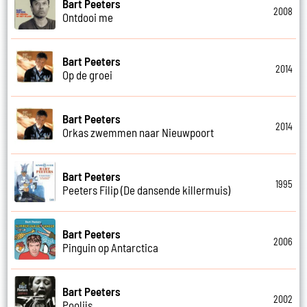
Bart Peeters
2008
Ontdooi me
Bart Peeters
2014
Op de groei
Bart Peeters
2014
Orkas zwemmen naar Nieuwpoort
Bart Peeters
1995
Peeters Filip (De dansende killermuis)
Bart Peeters
2006
Pinguin op Antarctica
Bart Peeters
2002
Poolijs