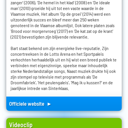
zanger' (2006), 'De hemel in het klad' (2008) en 'De ideale
man' (2010) groeide hij uit tot een vaste waarde in de
Vlaamse muziek. Het album 'Op de groei' (2014) werd een
uitzonderlijk succes en bleef meer dan 250 weken
genoteerd in de Vlaamse albumlijst. Ook latere platen zoals
'Brood voor morgenvroeg' (2017) en 'De kat zat op de krant'
(2021) bevestigden zijn blijvende relevantie.
Bart staat bekend om zijn energieke live-reputatie. Zijn
concertreeksen in de Lotto Arena en het Sportpaleis
verkochten herhaaldelijk uit en hij wist een breed publiek te
verbinden met eigenzinnige, speelse maar inhoudelijk
sterke Nederlandstalige songs. Naast muziek drukte hij ook
zijn stempel op televisie met programma’s als 'De
Droomfabriek', 'Het peulengaleis', 'Mag ik u kussen?' en de
jaarlijkse intrede van Sinterklaas.
Officiele website ►
Videoclip