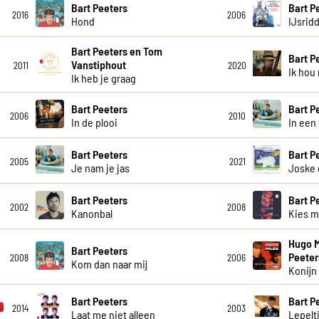
Bart Peeters
Bart P
2016
2006
Hond
IJsrid
Bart Peeters en Tom
Bart P
Vanstiphout
2011
2020
Ik hou
Ik heb je graag
Bart Peeters
Bart P
2006
2010
In de plooi
In een
Bart Peeters
Bart P
2005
2021
Je nam je jas
Joske 
Bart Peeters
Bart P
2002
2008
Kanonbal
Kies m
Hugo M
Bart Peeters
Peeter
2008
2006
Kom dan naar mij
Konijn
Bart Peeters
Bart P
2014
2003
Laat me niet alleen
Lepelt