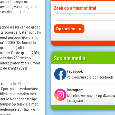
aanse filologie en
wde hij vanaf de jaren
Zoek op artiest of titel
carrière op radio,
g door als lid van de groep
ts scoorde. Later vond hij
meest persoonlijke stem.
r' (2006), 'De hemel in
 groeide hij uit tot een
album 'Op de groei' (2014)
Sociale media
 meer dan 250 weken
latere platen zoals 'Brood
p de krant' (2021)
Facebook
Volg
Jouwradio
op Facebook
-reputatie. Zijn
t Sportpaleis verkochten
Instagram
publiek te verbinden met
Alle nieuwe muziek op
@Jouw
sterke Nederlandstalige
Instagram
stempel op televisie met
eulengaleis', 'Mag ik u
terklaas.