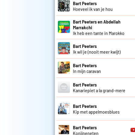
Bart Peeters
Hoeveel ik van je hou
Bart Peeters en Abdellah
Marrakchi
Ik heb een tante in Marokko
Bart Peeters
Ik wil je (nooit meer kwijt)
Bart Peeters
In mijn caravan
Bart Peeters
Kanariepiet a la grand-mere
Bart Peeters
Kip met appelmoesblues
Bart Peeters
Konijneneten