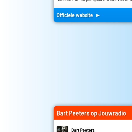
Officiele website ►
Bart Peeters op Jouwradio
Bart Peeters