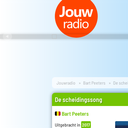
Jouwradio
Bart Peeters
De sche
De scheidingssong
Bart Peeters
Uitgebracht in
2017