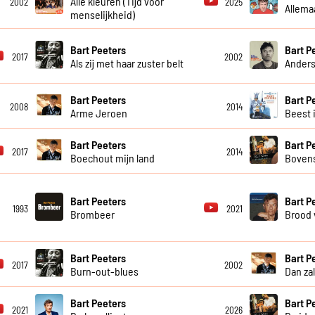
Alle kleuren (Tijd voor
2002
2025
Allema
menselijkheid)
Bart Peeters
Bart P
2017
2002
Als zij met haar zuster belt
Ander
Bart Peeters
Bart P
2008
2014
Arme Jeroen
Beest 
Bart Peeters
Bart P
2017
2014
Boechout mijn land
Bovens
Bart Peeters
Bart P
1993
2021
Brombeer
Brood 
Bart Peeters
Bart P
2017
2002
Burn-out-blues
Dan zal
Bart Peeters
Bart P
2021
2026