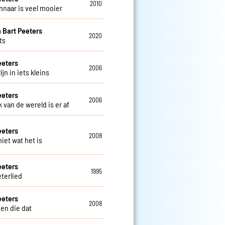
2010
nnaar is veel mooier
n Bart Peeters
2020
ets
eeters
2006
ijn in iets kleins
eeters
2006
 van de wereld is er af
eeters
2008
niet wat het is
eeters
1995
eterlied
eeters
2008
en die dat