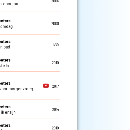
2006
al door jou
eeters
2008
somdag
eeters
1995
in bad
eeters
2010
te la
eeters
2017
voor morgenvroeg
eeters
2014
 ik er zijn
eeters
2010