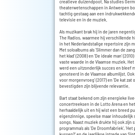
creatieve duizendpoot. Na studies Germ
theaterwetenschappen in Antwerpen bou
tachtig gestaag aan een indrukwekkende 
televisie en in de muziek.
Als muzikant brak hij in de jaren negenti
The Radios, waarmee hij verschillende hi
in het Nederlandstalige repertoire zijn 
Met soloalbums als 'Slimmer dan de zange
het klad' (2008) en 'De ideale man' (2010)
vaste waarde in de Vlaamse muziek. Het 
werd een uitzonderlijk succes en bleef
genoteerd in de Vlaamse albumlijst. Ook 
voor morgenvroeg' (2017) en 'De kat zat o
bevestigden zijn blijvende relevantie.
Bart staat bekend om zijn energieke live
concertreeksen in de Lotto Arena en he
herhaaldelijk uit en hij wist een breed 
eigenzinnige, speelse maar inhoudelijk 
songs. Naast muziek drukte hij ook zijn 
programma’s als 'De Droomfabriek', 'Het p
kussen?' en de jaarlijkse intrede van Sin