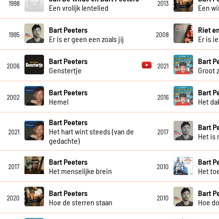
1998
2013
Een vrolijk lentelied
Een wi
Bart Peeters
Riet e
1995
2008
Er is er geen een zoals jij
Er is i
Bart Peeters
Bart P
2006
2021
Genstertje
Groot z
Bart Peeters
Bart P
2002
2016
Hemel
Het dak
Bart Peeters
Bart P
Het hart wint steeds (van de
2021
2017
Het is 
gedachte)
Bart Peeters
Bart P
2017
2010
Het menselijke brein
Het to
Bart Peeters
Bart P
2020
2010
Hoe de sterren staan
Hoe do