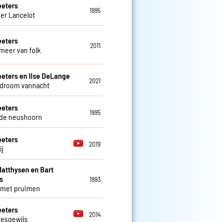
eeters
1995
der Lancelot
eeters
2011
 meer van folk
eeters en Ilse DeLange
2021
 droom vannacht
eeters
1995
de neushoorn
eeters
2019
ij
atthysen en Bart
s
1993
 met pruimen
eeters
2014
jesgewijs