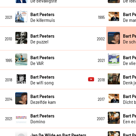
De bevalligste
De ide
Bart Peeters
Bart P
2021
1995
De killermuis
De man
Bart Peeters
Bart P
2010
2002
De puzzel
De sch
Bart Peeters
Bart P
1995
2021
De VAR
De vli
Bart Peeters
Bart P
2018
2018
De wifi song
Denk j
Bart Peeters
Bart P
2014
2017
Dezelfde kam
Dicht b
Bart Peeters
Bart P
2021
2007
Domino
Een ec
Jan De Wilde en Bart Peeters
Bart P