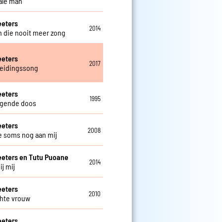
ale man
eeters
2014
 die nooit meer zong
eeters
2017
eidingssong
eeters
1995
egende doos
eeters
2008
e soms nog aan mij
eeters en Tutu Puoane
2014
ij mij
eeters
2010
hte vrouw
eeters