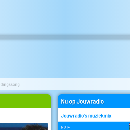
idingssong
Nu op Jouwradio
Jouwradio's muziekmix
nu
►