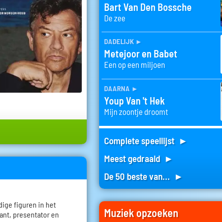
Bart Van Den Bossche
De zee
dadelijk
►
Metejoor en Babet
Een op een miljoen
daarna
►
Youp Van 't Hek
Mijn zoontje droomt
Complete speellijst ►
Meest gedraaid ►
De 50 beste van... ►
dige figuren in het
Muziek opzoeken
ant, presentator en