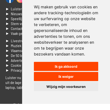
Wij maken gebruik van cookies en
► Luisteren naar Jouwradio
andere tracking-technologieën om
► Nieuws
► Speellijst
uw surfervaring op onze website
► Stem voor de Dag top 3
te verbeteren, om
► Contacteer ons
gepersonaliseerde inhoud en
► Vaak gestelde vragen
advertenties te tonen, om ons
► Livestream informatie
websiteverkeer te analyseren en
► Muziek opzoeken
om te begrijpen waar onze
► Vlaamse 100 Aller tijden
bezoekers vandaan komen.
► De 50 beste van...
► Adverteren op Jouwradio
► Cookie voorkeuren wijzigen
Ik ga akkoord
► Privacyinformatie
Ik weiger
Luister nu naar Jouwradio! De beste Nederlandstalige muziek
uit de lage landen hoor je hier al 20 jaar. In digitale kwaliteit op je
Wijzig mijn voorkeuren
laptop, tablet of smartphone.
© Jouwradio 2006 - 2026 - alle rechten voorbehouden.
Design door
Cloudscape EP
.