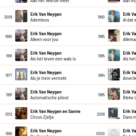
Aan het Veerse meer
Aan mi
Erik Van Neygen
Erik V
2008
1990
Ademloos
Al dat 
Erik Van Neygen
Erik V
1990
1985
Alleen voor jou
Allema
Erik Van Neygen
Erik V
1991
1985
Als het leven een wals is
Als het
Erik Van Neygen
Erik V
1977
1984
Als je trein vertrekt
Amerik
Erik Van Neygen
Erik V
1991
1985
Automatische piloot
Bleke 
Erik Van Neygen en Sanne
Erik V
2012
2008
Circus Zjelja
Dans m
Erik Van Neygen
Erik V
1995
0000