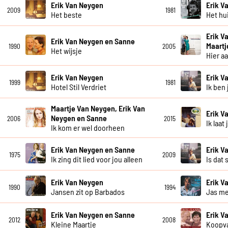
Erik Van Neygen
Erik V
2009
1981
Het beste
Het hu
Erik V
Erik Van Neygen en Sanne
Maartj
1990
2005
Het wijsje
Hier a
Erik Van Neygen
Erik V
1999
1981
Hotel Stil Verdriet
Ik ben 
Maartje Van Neygen, Erik Van
Erik V
Neygen en Sanne
2006
2015
Ik laat
Ik kom er wel doorheen
Erik Van Neygen en Sanne
Erik V
1975
2009
Ik zing dit lied voor jou alleen
Is dat 
Erik Van Neygen
Erik V
1990
1994
Jansen zit op Barbados
Jas me
Erik Van Neygen en Sanne
Erik V
2012
2008
Kleine Maartje
Koopva