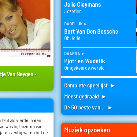
Jelle Cleymans
Jozefien
dadelijk
►
Bart Van Den Bossche
Oh Jolie
daarna
►
Pjotr en Wudstik
Omgekeerde wereld
tje Van Neygen
•
Complete speellijst ►
Meest gedraaid ►
De 50 beste van... ►
 1951 als vierde in een
aan was hij bezeten van
Muziek opzoeken
e jaren zestig waren het de