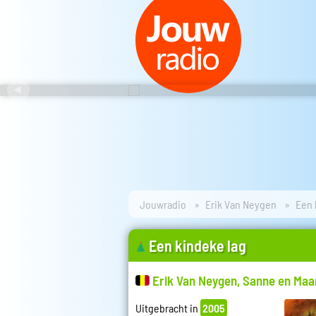
Jouwradio
Erik Van Neygen
Een 
Een kindeke lag
Erik Van Neygen, Sanne en Maa
Uitgebracht in
2005