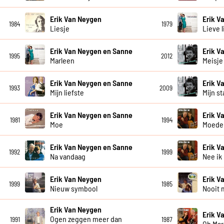
Erik Van Neygen
Erik V
1984
1979
Liesje
Lieve 
Erik Van Neygen en Sanne
Erik V
1995
2012
Marleen
Meisje
Erik Van Neygen en Sanne
Erik V
1993
2009
Mijn liefste
Mijn st
Erik Van Neygen en Sanne
Erik V
1981
1994
Moe
Moede
Erik Van Neygen en Sanne
Erik V
1992
1999
Na vandaag
Nee ik
Erik Van Neygen
Erik V
1999
1985
Nieuw symbool
Nooit 
Erik Van Neygen
Erik V
Ogen zeggen meer dan
1991
1987
Oh Mar