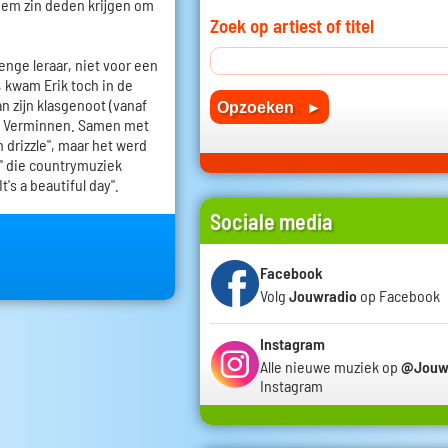
hem zin deden krijgen om
Zoek op artiest of titel
enge leraar, niet voor een
, kwam Erik toch in de
n zijn klasgenoot (vanaf
an Verminnen. Samen met
 drizzle", maar het werd
 die countrymuziek
t's a beautiful day".
Sociale media
Facebook
Volg
Jouwradio
op Facebook
Instagram
Alle nieuwe muziek op
@Jouw
Instagram