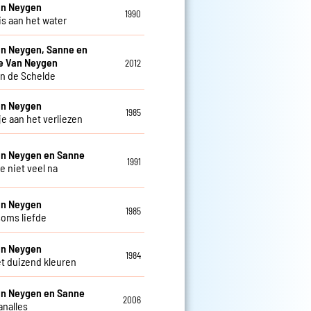
an Neygen
1990
is aan het water
an Neygen, Sanne en
e Van Neygen
2012
an de Schelde
an Neygen
1985
je aan het verliezen
an Neygen en Sanne
1991
 je niet veel na
an Neygen
1985
soms liefde
an Neygen
1984
t duizend kleuren
an Neygen en Sanne
2006
nalles