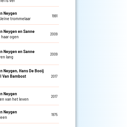
el is ver
an Neygen
1991
leine trommelaar
an Neygen en Sanne
2009
n haar ogen
an Neygen en Sanne
2009
ven lang
an Neygen, Hans De Booij
l Van Bambost
2017
an Neygen
2017
en van het leven
an Neygen
1975
lleen