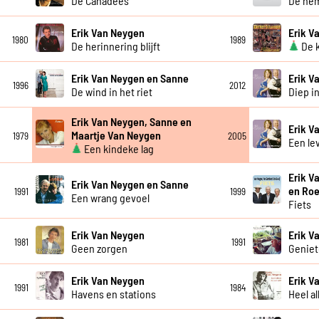
De Canadees
De hem
Erik Van Neygen
Erik V
1980
1989
De herinnering blijft
De k
Erik Van Neygen en Sanne
Erik V
1996
2012
De wind in het riet
Diep i
Erik Van Neygen, Sanne en
Erik V
Maartje Van Neygen
1979
2005
Een le
Een kindeke lag
Erik V
Erik Van Neygen en Sanne
en Roe
1991
1999
Een wrang gevoel
Fiets
Erik Van Neygen
Erik V
1981
1991
Geen zorgen
Geniet
Erik Van Neygen
Erik V
1991
1984
Havens en stations
Heel a