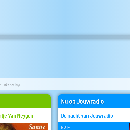
kindeke lag
Nu op Jouwradio
rtje Van Neygen
De nacht van Jouwradio
nu
►