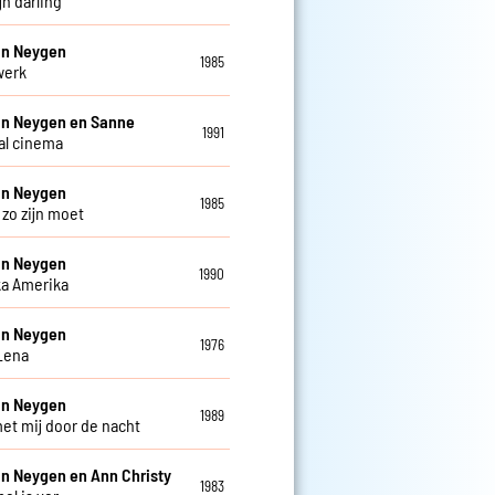
jn darling
an Neygen
1985
werk
an Neygen en Sanne
1991
al cinema
an Neygen
1985
 zo zijn moet
an Neygen
1990
a Amerika
an Neygen
1976
Lena
an Neygen
1989
et mij door de nacht
an Neygen en Ann Christy
1983