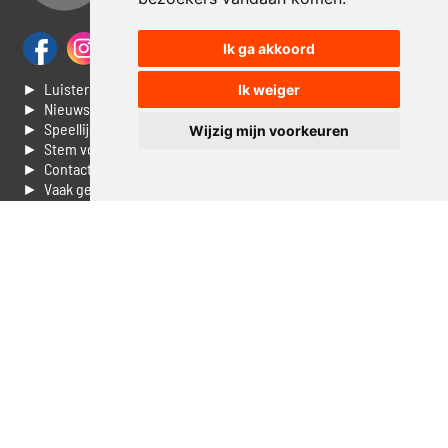
Ik ga akkoord
► Luisteren naar Jouwradio
Ik weiger
► Nieuws
► Speellijst
Wijzig mijn voorkeuren
► Stem voor de Dag top 3
► Contacteer ons
► Vaak gestelde vragen
► Livestream informatie
► Muziek opzoeken
► Vlaamse 100 Aller tijden
► De 50 beste van...
► Adverteren op Jouwradio
► Cookie voorkeuren wijzigen
► Privacyinformatie
Luister nu naar Jouwradio! De beste Nederlandstalige muziek
uit de lage landen hoor je hier al 20 jaar. In digitale kwaliteit op je
laptop, tablet of smartphone.