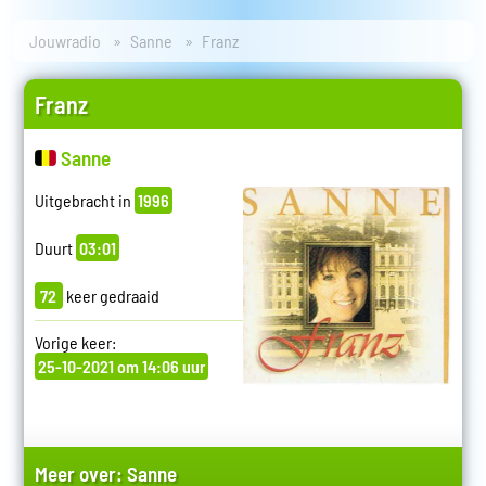
Jouwradio
Sanne
Franz
Franz
Sanne
Uitgebracht in
1996
Duurt
03:01
72
keer gedraaid
Vorige keer:
25-10-2021 om 14:06 uur
Meer over:
Sanne