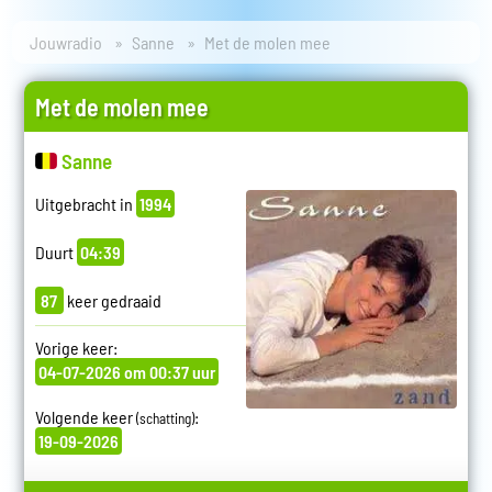
Jouwradio
Sanne
Met de molen mee
Met de molen mee
Sanne
Uitgebracht in
1994
Duurt
04:39
87
keer gedraaid
Vorige keer:
04-07-2026 om 00:37 uur
Volgende keer
:
(schatting)
19-09-2026