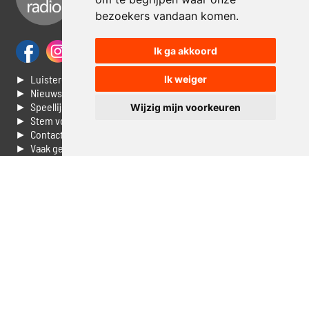
bezoekers vandaan komen.
Ik ga akkoord
► Luisteren naar Jouwradio
Ik weiger
► Nieuws
► Speellijst
Wijzig mijn voorkeuren
► Stem voor de Dag top 3
► Contacteer ons
► Vaak gestelde vragen
► Livestream informatie
► Muziek opzoeken
► Vlaamse 100 Aller tijden
► De 50 beste van...
► Adverteren op Jouwradio
► Cookie voorkeuren wijzigen
► Privacyinformatie
Luister nu naar Jouwradio! De beste Nederlandstalige muziek
uit de lage landen hoor je hier al 20 jaar. In digitale kwaliteit op je
laptop, tablet of smartphone.