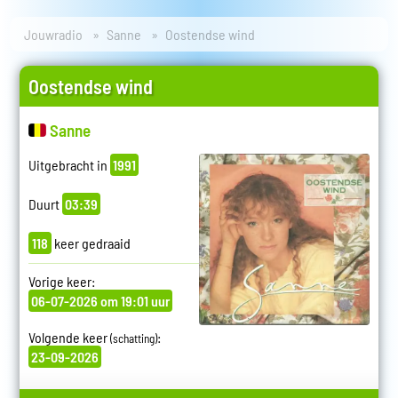
Jouwradio
Sanne
Oostendse wind
Oostendse wind
Sanne
Uitgebracht in
1991
Duurt
03:39
118
keer gedraaid
Vorige keer:
06-07-2026 om 19:01 uur
Volgende keer
:
(schatting)
23-09-2026