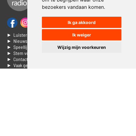
bezoekers vandaan komen.
Ik ga akkoord
► Luisteren naar Jouwradio
Ik weiger
► Nieuws
► Speellijst
Wijzig mijn voorkeuren
► Stem voor de Dag top 3
► Contacteer ons
► Vaak gestelde vragen
► Livestream informatie
► Muziek opzoeken
► Vlaamse 100 Aller tijden
► De 50 beste van...
► Adverteren op Jouwradio
► Cookie voorkeuren wijzigen
► Privacyinformatie
Luister nu naar Jouwradio! De beste Nederlandstalige muziek
uit de lage landen hoor je hier al 20 jaar. In digitale kwaliteit op je
laptop, tablet of smartphone.