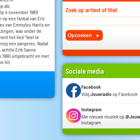
p als
Zoek op artiest of titel
 Op 4 november 1989
 op een fanbal van Eric
jes van Emmylou Harris en
u zingen, was onder de
ent het lied "Veel te
nog een zangeres. Nadat
 achtte Erik Sanne
in 1990 uitgebracht en met
e hit.
Sociale media
Facebook
Volg
Jouwradio
op Facebook
Instagram
Alle nieuwe muziek op
@Jouw
Instagram