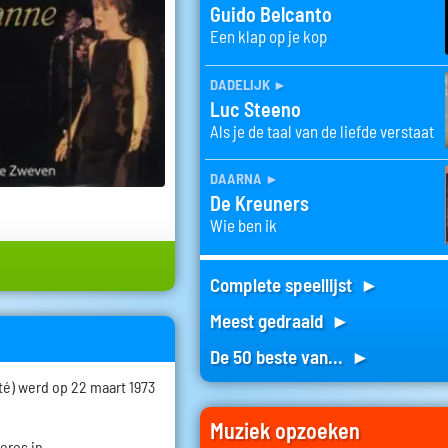
Guido Belcanto
Een klap op je kop
dadelijk
►
Luc Steeno
Als je de taal van de liefde verstaat
daarna
►
De Kreuners
Wie ben ik
Complete speellijst ►
Meest gedraaid ►
De 50 beste van... ►
é) werd op 22 maart 1973
Muziek opzoeken
eres in