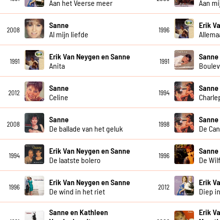
Aan het Veerse meer
Aan mi
Sanne
Erik V
2008
1996
Al mijn liefde
Allema
Erik Van Neygen en Sanne
Sanne
1991
1991
Anita
Boulev
Sanne
Sanne
2012
1994
Celine
Charle
Sanne
Sanne
2008
1998
De ballade van het geluk
De Ca
Erik Van Neygen en Sanne
Sanne
1994
1996
De laatste bolero
De Wil
Erik Van Neygen en Sanne
Erik V
1996
2012
De wind in het riet
Diep i
Sanne en Kathleen
Erik V