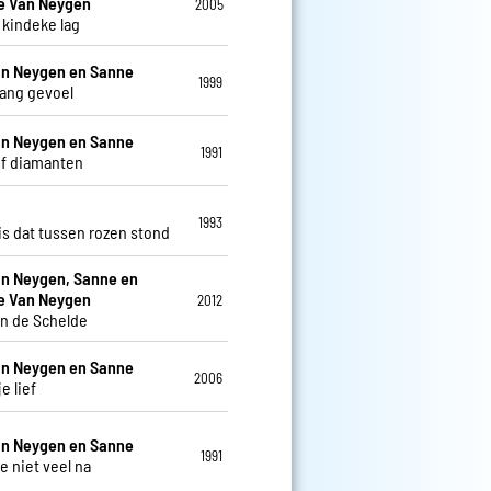
e Van Neygen
2005
kindeke lag
an Neygen en Sanne
1999
ang gevoel
an Neygen en Sanne
1991
f diamanten
1993
is dat tussen rozen stond
an Neygen, Sanne en
e Van Neygen
2012
an de Schelde
an Neygen en Sanne
2006
je lief
an Neygen en Sanne
1991
 je niet veel na