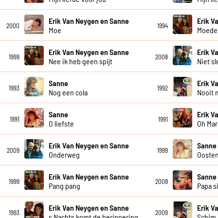
Erik Van Neygen en Sanne
Erik V
2000
1994
Moe
Moede
Erik Van Neygen en Sanne
Erik V
1999
2008
Nee ik heb geen spijt
Niet s
Sanne
Erik V
1993
1992
Nog een cola
Nooit 
Sanne
Erik V
1991
1991
O liefste
Oh Mar
Erik Van Neygen en Sanne
Sanne
2009
1999
Onderweg
Ooste
Erik Van Neygen en Sanne
Sanne
1999
2008
Pang pang
Papa s
Erik Van Neygen en Sanne
Erik V
1993
2009
s Nachts komt de herinnering
Schim i