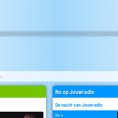
en
Nu op Jouwradio
De nacht van Jouwradio
nu
►