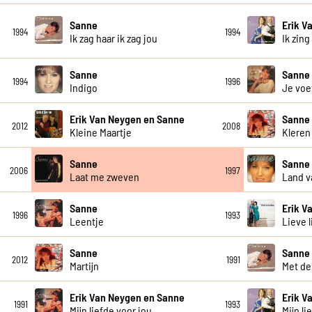
Sanne
Erik V
1994
1994
Ik zag haar ik zag jou
Ik zing
Sanne
Sanne
1994
1996
Indigo
Je voe
Erik Van Neygen en Sanne
Sanne
2012
2008
Kleine Maartje
Kleren
Sanne
Sanne
2006
1997
Laat me zweven
Land v
Sanne
Erik V
1996
1993
Leentje
Lieve 
Sanne
Sanne
2012
1991
Martijn
Met d
Erik Van Neygen en Sanne
Erik V
1991
1993
Mijn liefde voor jou
Mijn li