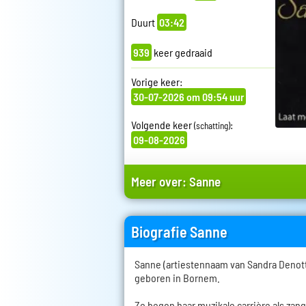
Duurt
03:42
939
keer gedraaid
Vorige keer:
30-07-2026 om 09:54 uur
Volgende keer
:
(schatting)
09-08-2026
Meer over:
Sanne
Biografie Sanne
Sanne (artiestennaam van Sandra Denott
geboren in Bornem.
Ze begon haar muzikale carrière als zang