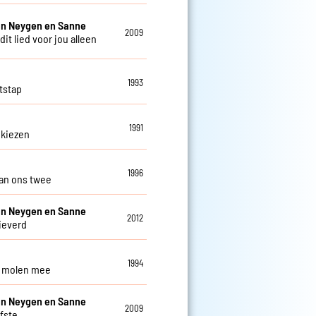
an Neygen en Sanne
2009
 dit lied voor jou alleen
1993
tstap
1991
 kiezen
1996
an ons twee
an Neygen en Sanne
2012
lieverd
1994
e molen mee
an Neygen en Sanne
2009
efste