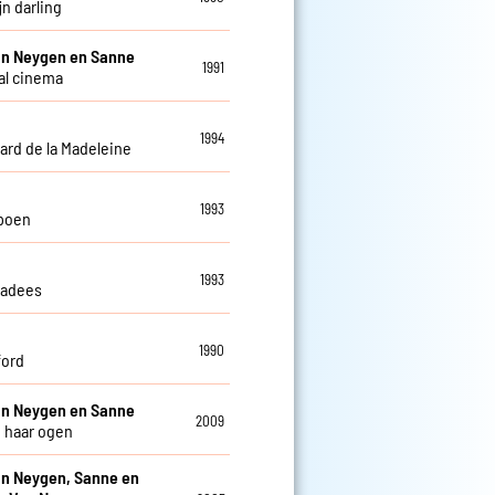
jn darling
an Neygen en Sanne
1991
al cinema
1994
ard de la Madeleine
1993
poen
1993
nadees
1990
ford
an Neygen en Sanne
2009
n haar ogen
an Neygen, Sanne en