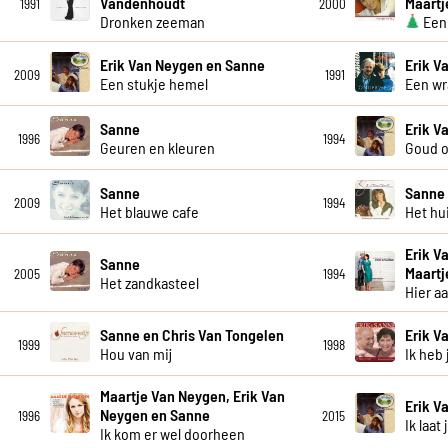
Vandenhoudt
Maartj
1991
2000
Dronken zeeman
Een 
Erik Van Neygen en Sanne
Erik V
2009
1991
Een stukje hemel
Een wr
Sanne
Erik V
1996
1994
Geuren en kleuren
Goud o
Sanne
Sanne
2009
1994
Het blauwe cafe
Het hu
Erik V
Sanne
Maartj
2005
1994
Het zandkasteel
Hier a
Sanne en Chris Van Tongelen
Erik V
1999
1998
Hou van mij
Ik heb 
Maartje Van Neygen, Erik Van
Erik V
Neygen en Sanne
1996
2015
Ik laat
Ik kom er wel doorheen