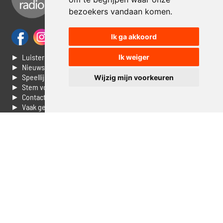
bezoekers vandaan komen.
Ik ga akkoord
► Luisteren naar Jouwradio
Ik weiger
► Nieuws
► Speellijst
Wijzig mijn voorkeuren
► Stem voor de Dag top 3
► Contacteer ons
► Vaak gestelde vragen
► Livestream informatie
► Muziek opzoeken
► Vlaamse 100 Aller tijden
► De 50 beste van...
► Adverteren op Jouwradio
► Cookie voorkeuren wijzigen
► Privacyinformatie
Luister nu naar Jouwradio! De beste Nederlandstalige muziek
uit de lage landen hoor je hier al 20 jaar. In digitale kwaliteit op je
laptop, tablet of smartphone.