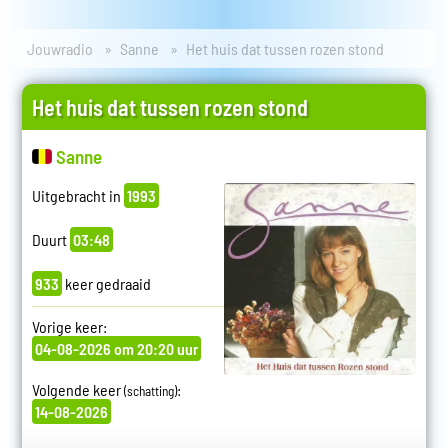
Jouwradio
Sanne
Het huis dat tussen rozen stond
Het huis dat tussen rozen stond
Sanne
Uitgebracht in
1993
Duurt
03:48
933
keer gedraaid
Vorige keer:
04-08-2026 om 20:20 uur
Volgende keer
:
(schatting)
14-08-2026