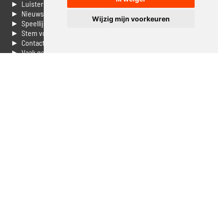
► Luisteren naar Jouwradio
► Nieuws
Wijzig mijn voorkeuren
► Speellijst
► Stem voor de Dag top 3
► Contacteer ons
► Vaak gestelde vragen
► Livestream informatie
► Muziek opzoeken
► Vlaamse 100 Aller tijden
► De 50 beste van...
► Adverteren op Jouwradio
► Cookie voorkeuren wijzigen
► Privacyinformatie
Luister nu naar Jouwradio! De beste Nederlandstalige muziek
uit de lage landen hoor je hier al 20 jaar. In digitale kwaliteit op je
laptop, tablet of smartphone.
© Jouwradio 2006 - 2026 - alle rechten voorbehouden.
Design door
Cloudscape EP
.