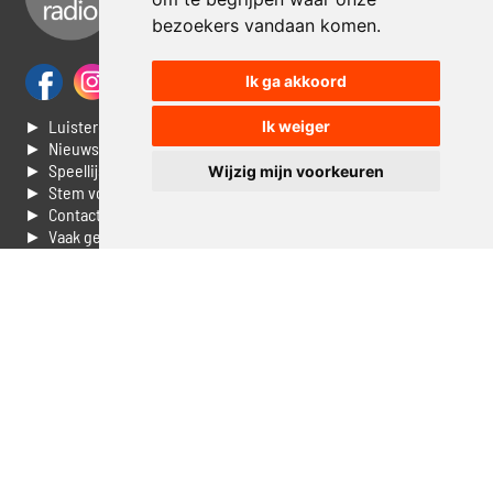
bezoekers vandaan komen.
Ik ga akkoord
► Luisteren naar Jouwradio
Ik weiger
► Nieuws
► Speellijst
Wijzig mijn voorkeuren
► Stem voor de Dag top 3
► Contacteer ons
► Vaak gestelde vragen
► Livestream informatie
► Muziek opzoeken
► Vlaamse 100 Aller tijden
► De 50 beste van...
► Adverteren op Jouwradio
► Cookie voorkeuren wijzigen
► Privacyinformatie
Luister nu naar Jouwradio! De beste Nederlandstalige muziek
uit de lage landen hoor je hier al 20 jaar. In digitale kwaliteit op je
laptop, tablet of smartphone.