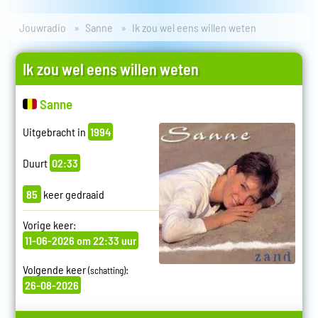
Jouwradio
Sanne
Ik zou wel eens willen weten
Ik zou wel eens willen weten
Sanne
Uitgebracht in
1994
Duurt
02:33
85
keer gedraaid
Vorige keer:
11-06-2026 om 22:33 uur
Volgende keer
:
(schatting)
26-08-2026