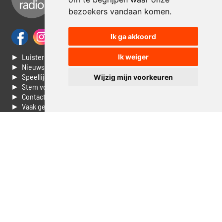
bezoekers vandaan komen.
Ik ga akkoord
► Luisteren naar Jouwradio
Ik weiger
► Nieuws
► Speellijst
Wijzig mijn voorkeuren
► Stem voor de Dag top 3
► Contacteer ons
► Vaak gestelde vragen
► Livestream informatie
► Muziek opzoeken
► Vlaamse 100 Aller tijden
► De 50 beste van...
► Adverteren op Jouwradio
► Cookie voorkeuren wijzigen
► Privacyinformatie
Luister nu naar Jouwradio! De beste Nederlandstalige muziek
uit de lage landen hoor je hier al 20 jaar. In digitale kwaliteit op je
laptop, tablet of smartphone.