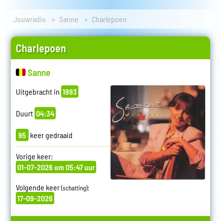
Jouwradio
Sanne
Charlepoen
Charlepoen
Sanne
Uitgebracht in
1993
Duurt
04:34
95
keer gedraaid
Vorige keer:
01-07-2026 om 05:47 uur
Volgende keer
:
(schatting)
17-09-2026