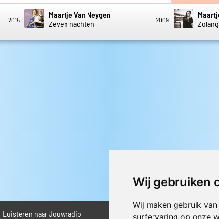
Maartje Van Neygen
Maartj
2015
2009
Zeven nachten
Zolang 
Wij gebruiken 
Wij maken gebruik van
Luisteren naar Jouwradio
► Livestream informatie
surfervaring op onze w