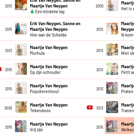
Maartj
Maartje Van Neygen
2013
2005
Het is
Een kindeke lag
Erik Van Neygen, Sanne en
Maartj
Maartje Van Neygen
Neyge
2015
2012
Hier aan de Schelde
Ik kom
Maartje Van Neygen
Maartj
2013
2013
Murhula
Niet s
Maartje Van Neygen
Maartj
2015
2013
Op zijn schouder
Petit 
Maartje Van Neygen
Maartj
2015
2013
Populierenhout
Praten 
Maartje Van Neygen
Maartj
2026
2013
Tekendoos
Tranen
Maartje Van Neygen
Maartj
2015
2015
Vrij zijn
Welkom