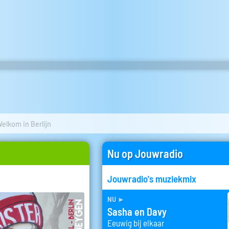
elkom in Berlijn
Nu op Jouwradio
Jouwradio's muziekmix
nu
►
Sasha en Davy
Eeuwig bij elkaar