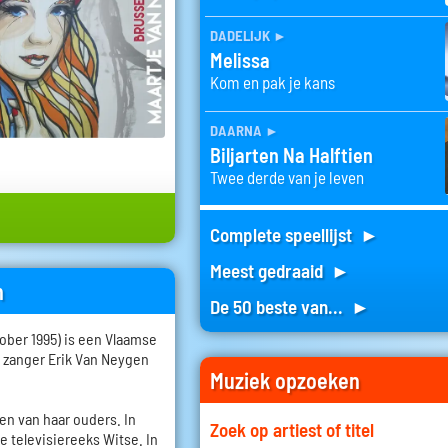
dadelijk
►
Melissa
Kom en pak je kans
daarna
►
Biljarten Na Halftien
Twee derde van je leven
Complete speellijst ►
Meest gedraaid ►
n
De 50 beste van... ►
tober 1995) is een Vlaamse
n zanger Erik Van Neygen
Muziek opzoeken
en van haar ouders. In
Zoek op artiest of titel
e televisiereeks Witse. In