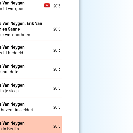
e Van Neygen
2013
 echt wel goed
e Van Neygen, Erik Van
n en Sanne
2015
 er wel doorheen
e Van Neygen
2013
lecht bedoeld
e Van Neygen
2013
amour dete
e Van Neygen
2015
in je slaap
e Van Neygen
2015
 boven Dusseldorf
e Van Neygen
2015
 in Berlijn