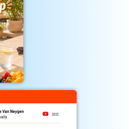
e Van Neygen
2013
aila