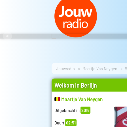
Jouwradio
Maartje Van Neygen
W
Welkom in Berlijn
Maartje Van Neygen
Uitgebracht in
2015
Duurt
02:51