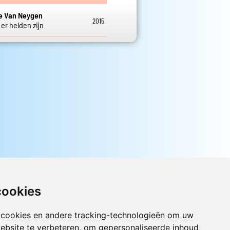
e Van Neygen
2015
er helden zijn
cookies
 cookies en andere tracking-technologieën om uw
Luister nu naar Jouwradio! De beste
ebsite te verbeteren, om gepersonaliseerde inhoud