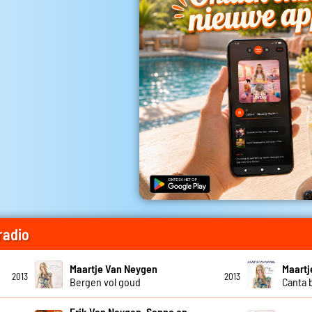
radio
Maartje Van Neygen
Maartj
2013
2013
Bergen vol goud
Canta b
Erik Van Neygen, Sanne en