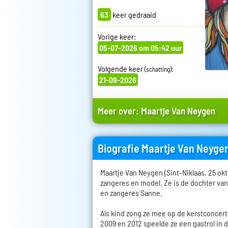
63
keer gedraaid
Vorige keer:
05-07-2026 om 05:42 uur
Volgende keer
:
(schatting)
21-09-2026
Meer over:
Maartje Van Neygen
Biografie Maartje Van Neyge
Maartje Van Neygen (Sint-Niklaas, 25 ok
zangeres en model. Ze is de dochter va
en zangeres Sanne.
Als kind zong ze mee op de kerstconcert
2009 en 2012 speelde ze een gastrol in d