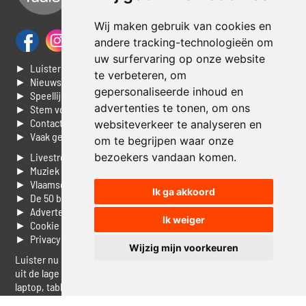
Wij maken gebruik van cookies en
andere tracking-technologieën om
uw surfervaring op onze website
► Luisteren naar Jouwradio
te verbeteren, om
► Nieuws
gepersonaliseerde inhoud en
► Speellijst
advertenties te tonen, om ons
► Stem voor de Dag top 3
► Contacteer ons
websiteverkeer te analyseren en
► Vaak gestelde vragen
om te begrijpen waar onze
► Livestream informatie
bezoekers vandaan komen.
► Muziek opzoeken
► Vlaamse 100 Aller tijden
Ik ga akkoord
► De 50 beste van...
► Adverteren op Jouwradio
Ik weiger
► Cookie voorkeuren wijzigen
► Privacyinformatie
Wijzig mijn voorkeuren
Luister nu naar Jouwradio! De beste Nederlandstalige muziek
uit de lage landen hoor je hier al 20 jaar. In digitale kwaliteit op je
laptop, tablet of smartphone.