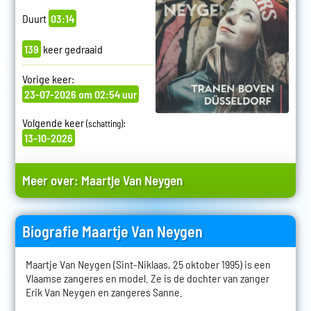
Duurt
03:14
139
keer gedraaid
Vorige keer:
23-07-2026 om 02:54 uur
Volgende keer
:
(schatting)
13-10-2026
Meer over:
Maartje Van Neygen
Biografie Maartje Van Neygen
Maartje Van Neygen (Sint-Niklaas, 25 oktober 1995) is een
Vlaamse zangeres en model. Ze is de dochter van zanger
Erik Van Neygen en zangeres Sanne.