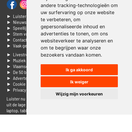
andere tracking-technologieën om
uw surfervaring op onze website
► Luisteren naar Jouwradio
te verbeteren, om
► Nieuws
gepersonaliseerde inhoud en
► Speellijst
advertenties te tonen, om ons
► Stem voor de Dag top 3
► Contacteer ons
websiteverkeer te analyseren en
► Vaak gestelde vragen
om te begrijpen waar onze
► Livestream informatie
bezoekers vandaan komen.
► Muziek opzoeken
► Vlaamse 100 Aller tijden
Ik ga akkoord
► De 50 beste van...
► Adverteren op Jouwradio
Ik weiger
► Cookie voorkeuren wijzigen
► Privacyinformatie
Wijzig mijn voorkeuren
Luister nu naar Jouwradio! De beste Nederlandstalige muziek
uit de lage landen hoor je hier al 20 jaar. In digitale kwaliteit op je
laptop, tablet of smartphone.
© Jouwradio 2006 - 2026 - alle rechten voorbehouden.