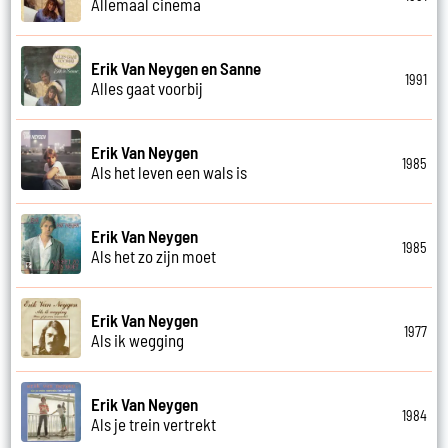
Allemaal cinema
Erik Van Neygen en Sanne
1991
Alles gaat voorbij
Erik Van Neygen
1985
Als het leven een wals is
Erik Van Neygen
1985
Als het zo zijn moet
Erik Van Neygen
1977
Als ik wegging
Erik Van Neygen
1984
Als je trein vertrekt