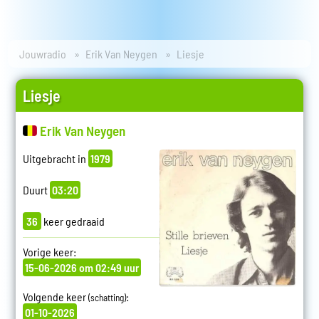
Jouwradio
Erik Van Neygen
Liesje
Liesje
Erik Van Neygen
Uitgebracht in
1979
Duurt
03:20
36
keer gedraaid
Vorige keer:
15-06-2026 om 02:49 uur
Volgende keer
:
(schatting)
01-10-2026