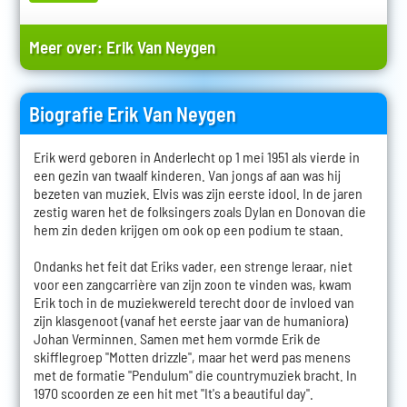
Meer over:
Erik Van Neygen
Biografie Erik Van Neygen
Erik werd geboren in Anderlecht op 1 mei 1951 als vierde in
een gezin van twaalf kinderen. Van jongs af aan was hij
bezeten van muziek. Elvis was zijn eerste idool. In de jaren
zestig waren het de folksingers zoals Dylan en Donovan die
hem zin deden krijgen om ook op een podium te staan.
Ondanks het feit dat Eriks vader, een strenge leraar, niet
voor een zangcarrière van zijn zoon te vinden was, kwam
Erik toch in de muziekwereld terecht door de invloed van
zijn klasgenoot (vanaf het eerste jaar van de humaniora)
Johan Verminnen. Samen met hem vormde Erik de
skifflegroep "Motten drizzle", maar het werd pas menens
met de formatie "Pendulum" die countrymuziek bracht. In
1970 scoorden ze een hit met "It's a beautiful day".