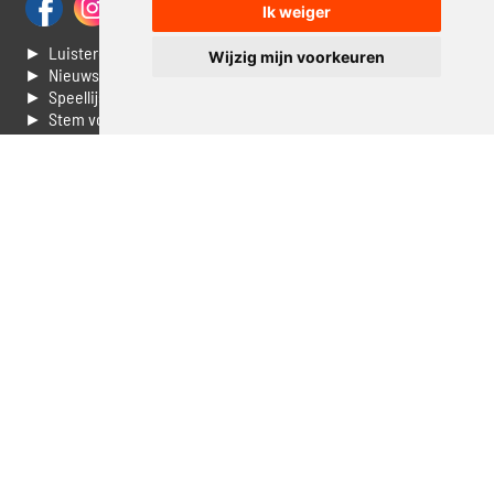
Ik weiger
► Luisteren naar Jouwradio
Wijzig mijn voorkeuren
► Nieuws
► Speellijst
► Stem voor de Dag top 3
► Contacteer ons
► Vaak gestelde vragen
► Livestream informatie
► Muziek opzoeken
► Vlaamse 100 Aller tijden
► De 50 beste van...
► Adverteren op Jouwradio
► Cookie voorkeuren wijzigen
► Privacyinformatie
Luister nu naar Jouwradio! De beste Nederlandstalige muziek
uit de lage landen hoor je hier al 20 jaar. In digitale kwaliteit op je
laptop, tablet of smartphone.
© Jouwradio 2006 - 2026 - alle rechten voorbehouden.