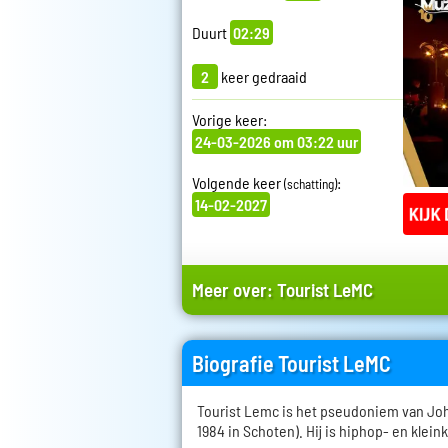
Duurt
02:29
2
keer gedraaid
Vorige keer:
24-03-2026 om 03:22 uur
Volgende keer
:
(schatting)
14-02-2027
Meer over:
Tourist LeMC
Biografie Tourist LeMC
Tourist Lemc is het pseudoniem van Jo
1984 in Schoten). Hij is hiphop- en klein