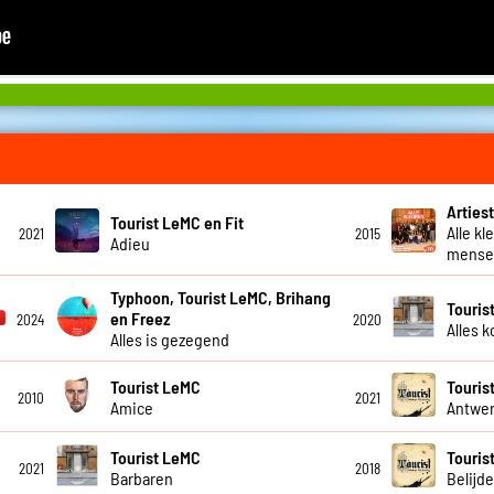
Artiest
Tourist LeMC en Fit
Alle kl
2021
2015
Adieu
mensel
Typhoon, Tourist LeMC, Brihang
Touris
en Freez
2024
2020
Alles 
Alles is gezegend
Tourist LeMC
Touris
2010
2021
Amice
Antwer
Tourist LeMC
Touris
2021
2018
Barbaren
Belijde