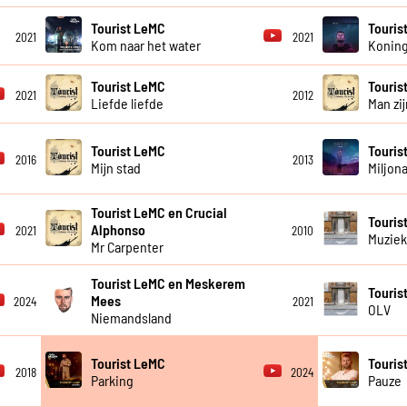
Tourist LeMC
Touris
2021
2021
Kom naar het water
Koning
Tourist LeMC
Touris
2021
2012
Liefde liefde
Man zij
Tourist LeMC
Touris
2016
2013
Mijn stad
Miljona
Tourist LeMC en Crucial
Touris
Alphonso
2021
2010
Muziek
Mr Carpenter
Tourist LeMC en Meskerem
Touris
Mees
2024
2021
OLV
Niemandsland
Tourist LeMC
Touris
2018
2024
Parking
Pauze