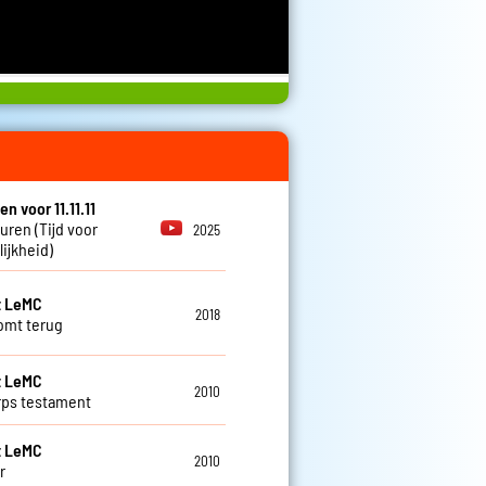
en voor 11.11.11
euren (Tijd voor
2025
ijkheid)
t LeMC
2018
komt terug
t LeMC
2010
ps testament
t LeMC
2010
r