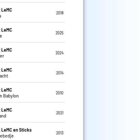
t LeMC
2018
a
t LeMC
2025
e
t LeMC
2024
er
t LeMC
2014
acht
t LeMC
2010
in Babylon
t LeMC
2021
and
t LeMC en Sticks
2013
gebedje