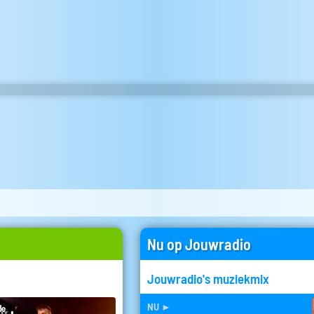
Nu op Jouwradio
Jouwradio's muziekmix
nu
►