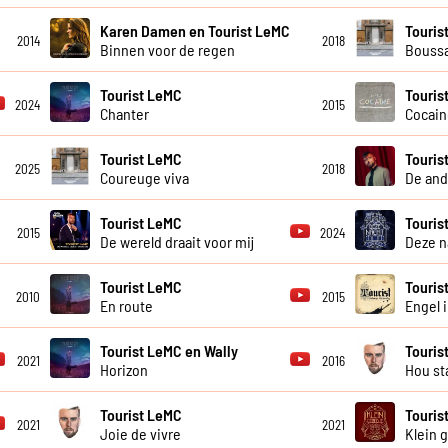
Karen Damen en Tourist LeMC
Touris
2014
2018
Binnen voor de regen
Bouss
Tourist LeMC
Touris
2024
2015
Chanter
Cocain
Tourist LeMC
Touris
2025
2018
Coureuge viva
De and
Tourist LeMC
Touris
2015
2024
De wereld draait voor mij
Deze n
Tourist LeMC
Touris
2010
2015
En route
Engel 
Tourist LeMC en Wally
Touris
2021
2016
Horizon
Hou st
Tourist LeMC
Touris
2021
2021
Joie de vivre
Klein 