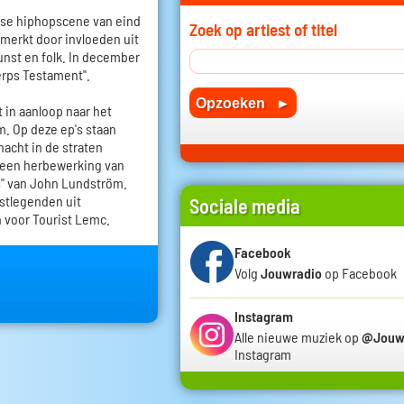
anse hiphopscene van eind
Zoek op artiest of titel
merkt door invloeden uit
unst en folk. In december
erps Testament".
t in aanloop naar het
m. Op deze ep's staan
nacht in de straten
 een herbewerking van
s" van John Lundström.
stlegenden uit
Sociale media
 voor Tourist Lemc.
Facebook
Volg
Jouwradio
op Facebook
Instagram
Alle nieuwe muziek op
@Jouw
Instagram