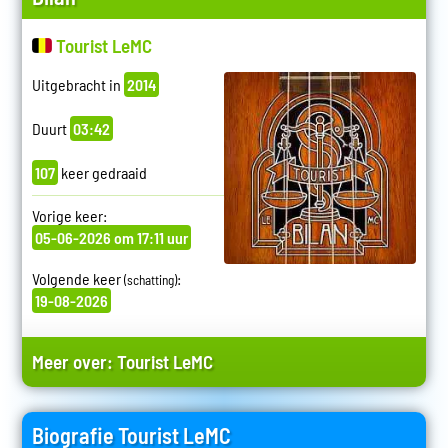
Tourist LeMC
Uitgebracht in
2014
Duurt
03:42
107
keer gedraaid
Vorige keer:
05-06-2026 om 17:11 uur
Volgende keer
:
(schatting)
19-08-2026
Meer over:
Tourist LeMC
Biografie Tourist LeMC