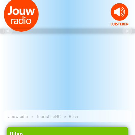
Jouwradio
Tourist LeMC
Bilan
Bilan