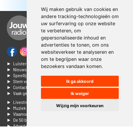
Wij maken gebruik van cookies en
andere tracking-technologieën om
uw surfervaring op onze website
te verbeteren, om
gepersonaliseerde inhoud en
advertenties te tonen, om ons
websiteverkeer te analyseren en
om te begrijpen waar onze
► Luisteren naar Jouwradio
bezoekers vandaan komen.
► Nieuws
► Speellijst
► Stem voor de Dag top 3
Ik ga akkoord
► Contacteer ons
► Vaak gestelde vragen
Ik weiger
► Livestream informatie
Wijzig mijn voorkeuren
► Muziek opzoeken
► Vlaamse 100 Aller tijden
► De 50 beste van...
► Adverteren op Jouwradio
► Cookie voorkeuren wijzigen