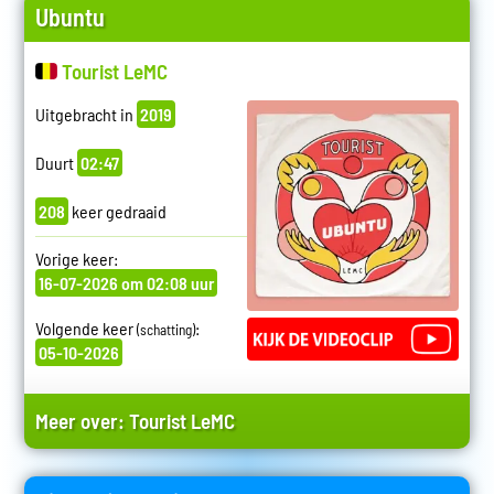
Ubuntu
Tourist LeMC
Uitgebracht in
2019
Duurt
02:47
208
keer gedraaid
Vorige keer:
16-07-2026 om 02:08 uur
Volgende keer
:
(schatting)
05-10-2026
Meer over:
Tourist LeMC