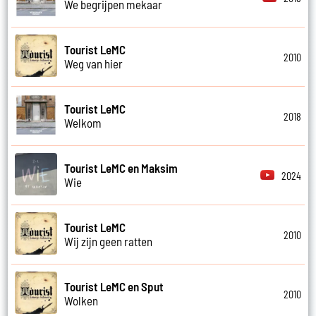
We begrijpen mekaar
Tourist LeMC
2010
Weg van hier
Tourist LeMC
2018
Welkom
Tourist LeMC en Maksim
2024
Wie
Tourist LeMC
2010
Wij zijn geen ratten
Tourist LeMC en Sput
2010
Wolken