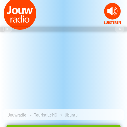
Jouwradio
Tourist LeMC
Ubuntu