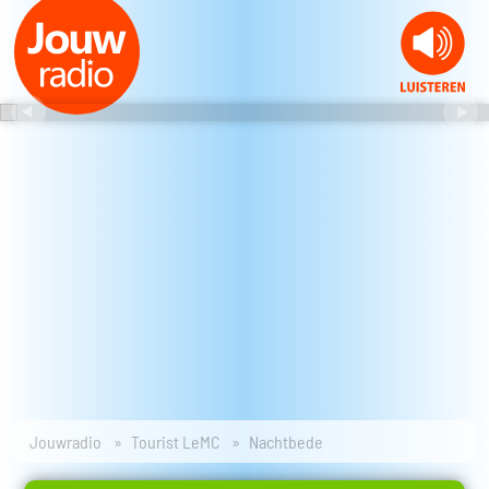
Jouwradio
Tourist LeMC
Nachtbede