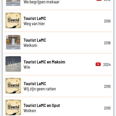
We begrijpen mekaar
Tourist LeMC
2010
Weg van hier
Tourist LeMC
2018
Welkom
Tourist LeMC en Maksim
2024
Wie
Tourist LeMC
2010
Wij zijn geen ratten
Tourist LeMC en Sput
2010
Wolken