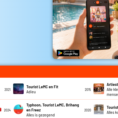
Artiest
Tourist LeMC en Fit
Alle kl
2021
2015
Adieu
mensel
Typhoon, Tourist LeMC, Brihang
Touris
en Freez
2024
2020
Alles 
Alles is gezegend