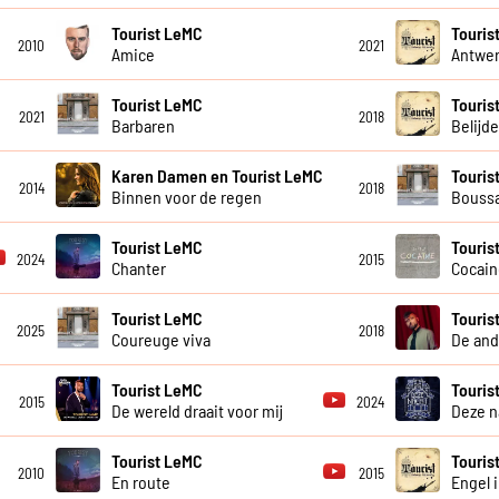
Tourist LeMC
Touris
2010
2021
Amice
Antwer
Tourist LeMC
Touris
2021
2018
Barbaren
Belijde
Karen Damen en Tourist LeMC
Touris
2014
2018
Binnen voor de regen
Bouss
Tourist LeMC
Touris
2024
2015
Chanter
Cocain
Tourist LeMC
Touris
2025
2018
Coureuge viva
De and
Tourist LeMC
Touris
2015
2024
De wereld draait voor mij
Deze n
Tourist LeMC
Touris
2010
2015
En route
Engel 