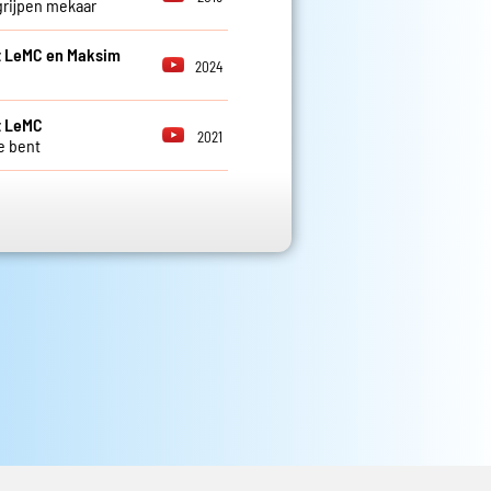
rijpen mekaar
t LeMC en Maksim
2024
t LeMC
2021
je bent