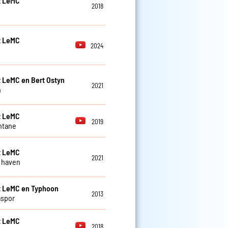
t LeMC
2018
t LeMC
2024
t LeMC en Bert Ostyn
2021
n
t LeMC
2019
ntane
t LeMC
2021
e haven
t LeMC en Typhoon
2013
aspor
t LeMC
2018