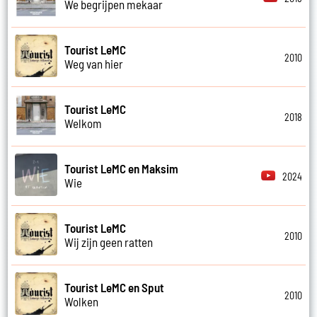
We begrijpen mekaar
Tourist LeMC
2010
Weg van hier
Tourist LeMC
2018
Welkom
Tourist LeMC en Maksim
2024
Wie
Tourist LeMC
2010
Wij zijn geen ratten
Tourist LeMC en Sput
2010
Wolken