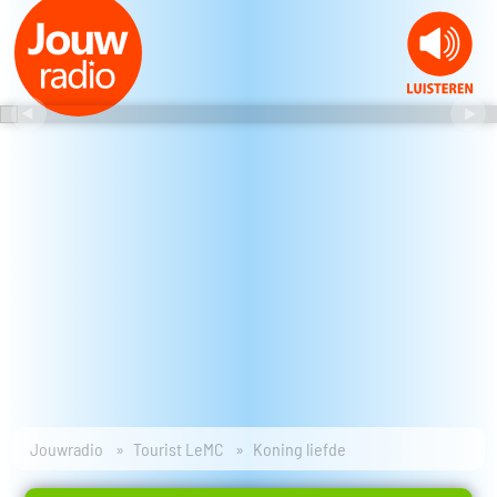
Jouwradio
Tourist LeMC
Koning liefde