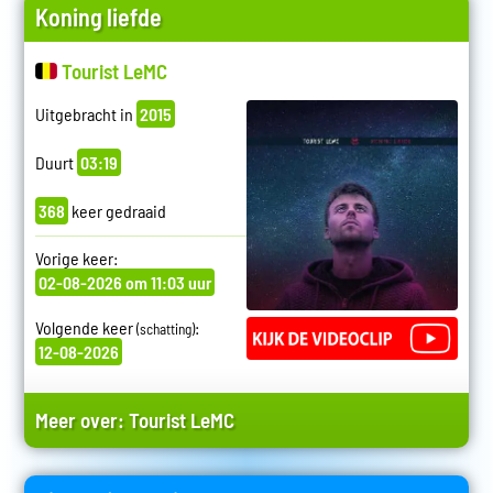
Koning liefde
Tourist LeMC
Uitgebracht in
2015
Duurt
03:19
368
keer gedraaid
Vorige keer:
02-08-2026 om 11:03 uur
Volgende keer
:
(schatting)
12-08-2026
Meer over:
Tourist LeMC