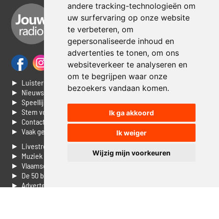
andere tracking-technologieën om
uw surfervaring op onze website
te verbeteren, om
gepersonaliseerde inhoud en
advertenties te tonen, om ons
websiteverkeer te analyseren en
om te begrijpen waar onze
► Luisteren naar Jouwradio
bezoekers vandaan komen.
► Nieuws
► Speellijst
► Stem voor de Dag top 3
Ik ga akkoord
► Contacteer ons
► Vaak gestelde vragen
Ik weiger
► Livestream informatie
Wijzig mijn voorkeuren
► Muziek opzoeken
► Vlaamse 100 Aller tijden
► De 50 beste van...
► Adverteren op Jouwradio
► Cookie voorkeuren wijzigen
► Privacyinformatie