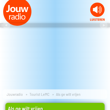
Jouwradio
Tourist LeMC
Als ge wilt vrijen
Als ge wilt vrijen